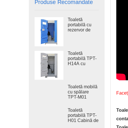
Produse Recomandate
Toaletă
portabilă cu
rezervor de
apă uzată TPT-
H14B 410L,
toaletă
portabilă cu
Toaletă
sistem de
portabilă TPT-
spălare din
H14A cu
oțel, toaletă de
rezervor de
șantier
apă uzată de
410 l, toaletă
din plastic
Toaletă mobilă
pentru exterior
cu spălare
Faceț
TPT-M01
pentru
construcții
Toaletă
Toale
portabilă TPT-
conta
H01 Cabină de
toaletă
Toale