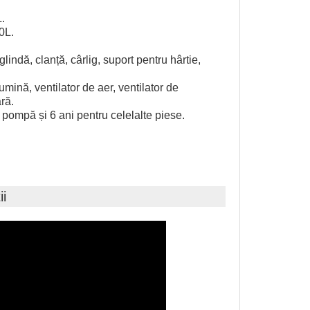
.
0L.
lindă, clanță, cârlig, suport pentru hârtie,
umină, ventilator de aer, ventilator de
ră.
 pompă și 6 ani pentru celelalte piese.
ii