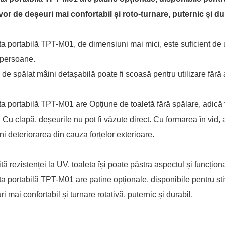
vor de deșeuri mai confortabil și roto-turnare, puternic și du
ta portabilă TPT-M01, de dimensiuni mai mici, este suficient de u
 persoane.
a de spălat mâini detașabilă poate fi scoasă pentru utilizare fără
ta portabilă TPT-M01 are
Opțiune de toaletă fără spălare, adică
. Cu clapă, deșeurile nu pot fi văzute direct. Cu formarea în vid, 
ni deteriorarea din cauza forțelor exterioare.
tă rezistenței la UV, toaleta își poate păstra aspectul și funcțion
ta portabilă TPT-M01 are patine opționale, disponibile pentru stiv
i mai confortabil și turnare rotativă, puternic și durabil.