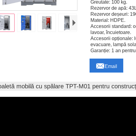
Greutate: 100 kg.
Rezervor de apă: 43L
Rezervor deșeuri: 19
Material: HDPE.
Accesorii standard: og
lavoar, încuietoare.
Accesorii opționale: l
evacuare, lampă sola
Garanție: 1 an pentru

Email
oaletă mobilă cu spălare TPT-M01 pentru construcț