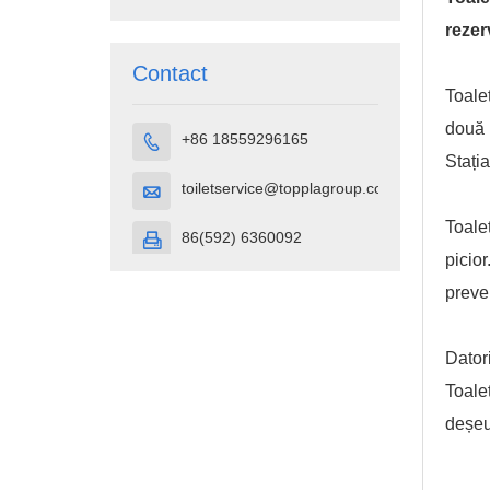
portabilă din
plastic HDPE
rezer
Contact
Toale
două
+86 18559296165

Stați
toiletservice@topplagroup.com

Toale
86(592) 6360092

picior
preve
Datori
Toale
deșeur