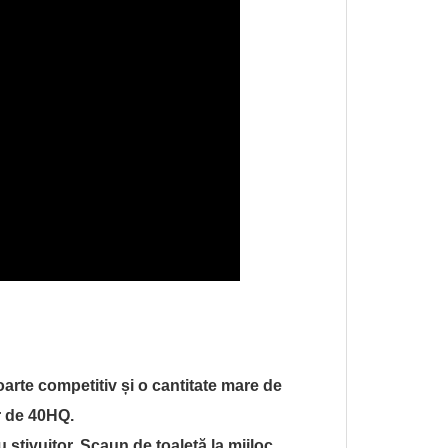
arte competitiv și o cantitate mare de
r de 40HQ.
 stivuitor. Scaun de toaletă la mijloc,