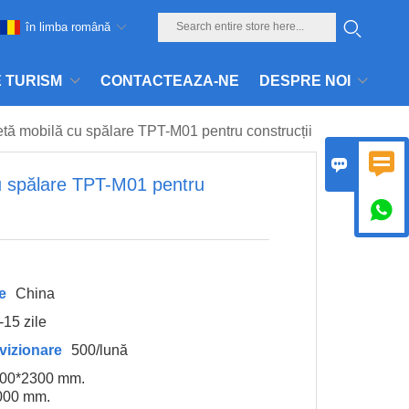
în limba română
E TURISM
CONTACTEAZA-NE
DESPRE NOI
etă mobilă cu spălare TPT-M01 pentru construcții


u spălare TPT-M01 pentru

e
China
-15 zile
vizionare
500/lună
000*2300 mm.
2000 mm.