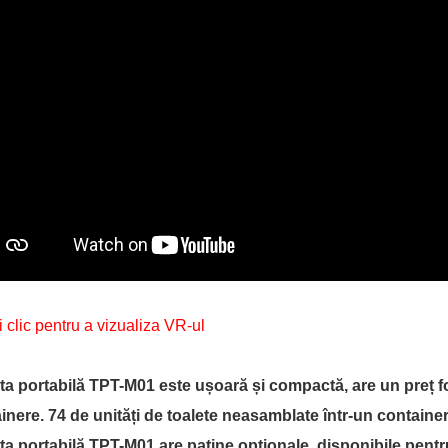
i clic pentru a vizualiza VR-ul
ta portabilă TPT-M01 este ușoară și compactă, are un preț fo
inere. 74 de unități de toalete neasamblate într-un containe
ta portabilă TPT-M01 are patine opționale, disponibile pentru