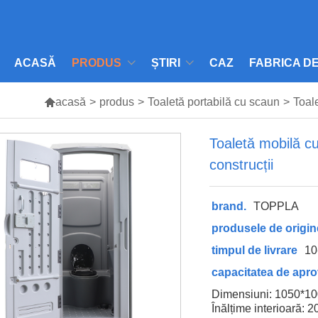
ACASĂ
PRODUS
ȘTIRI
CAZ
FABRICA D

acasă
>
produs
>
Toaletă portabilă cu scaun
>
Toal
Toaletă mobilă c
construcții
brand.
TOPPLA
produsele de origin
timpul de livrare
10
capacitatea de apro
Dimensiuni: 1050*1
Înălțime interioară: 