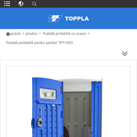

acasă
>
produs
>
Toaletă portabilă cu scaun
>
Toaletă portabilă pentru șantier TPT-H03
MAI MULTE PRODUSE