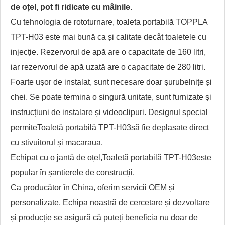
de oțel, pot fi ridicate cu mâinile.
Cu tehnologia de rototurnare, toaleta portabilă TOPPLA
TPT-H03 este mai bună ca și calitate decât toaletele cu
injecție. Rezervorul de apă are o capacitate de 160 litri,
iar rezervorul de apă uzată are o capacitate de 280 litri.
Foarte ușor de instalat, sunt necesare doar șurubelnițe și
chei. Se poate termina o singură unitate, sunt furnizate și
instrucțiuni de instalare și videoclipuri. Designul special
permite
Toaletă portabilă TPT-H03
să fie deplasate direct
cu stivuitorul și macaraua.
Echipat cu o jantă de oțel,
Toaletă portabilă TPT-H03
este
popular în șantierele de construcții.
Ca producător în China, oferim servicii OEM și
personalizate. Echipa noastră de cercetare și dezvoltare
și producție se asigură că puteți beneficia nu doar de