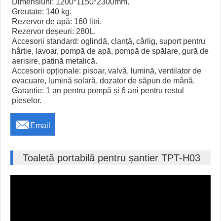
Dimensiuni: 1200*1150*2300mm.
Greutate: 140 kg.
Rezervor de apă: 160 litri.
Rezervor deșeuri: 280L.
Accesorii standard: oglindă, clanță, cârlig, suport pentru
hârtie, lavoar, pompă de apă, pompă de spălare, gură de
aerisire, patină metalică.
Accesorii opționale: pisoar, valvă, lumină, ventilator de
evacuare, lumină solară, dozator de săpun de mână.
Garanție: 1 an pentru pompă și 6 ani pentru restul
pieselor.

Email
Toaletă portabilă pentru șantier TPT-H03