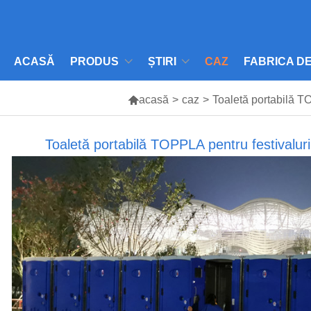
ACASĂ
PRODUS
ȘTIRI
CAZ
FABRICA D

acasă
>
caz
>
Toaletă portabilă T
Toaletă portabilă TOPPLA pentru festivaluri