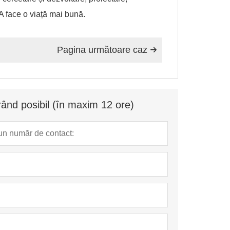
A face o viață mai bună.
Pagina următoare caz

ând posibil (în maxim 12 ore)