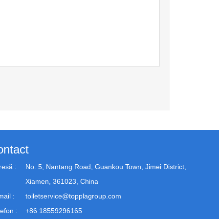
ontact
resă :
No. 5, Nantang Road, Guankou Town, Jimei District,
Xiamen, 361023, China
ail :
toiletservice@topplagroup.com
efon :
+86 18559296165