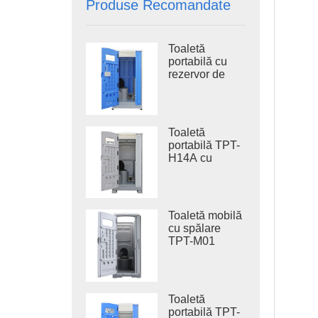
Produse Recomandate
Toaletă
portabilă cu
rezervor de
apă uzată TPT-
H14B 410L,
toaletă
portabilă cu
Toaletă
sistem de
portabilă TPT-
spălare din
H14A cu
oțel, toaletă de
rezervor de
șantier
apă uzată de
410 l, toaletă
din plastic
Toaletă mobilă
pentru exterior
cu spălare
TPT-M01
pentru
construcții
Toaletă
portabilă TPT-