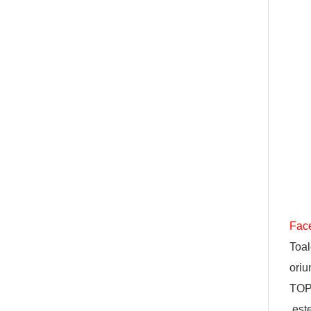
Face
Toal
oriu
TO
este