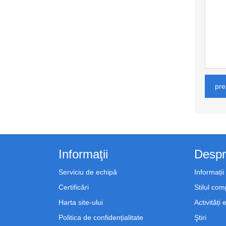
pre
Informaţii
Despr
Serviciu de echipă
Informați
Certificări
Stilul com
Harta site-ului
Activități
Politica de confidențialitate
Ştiri