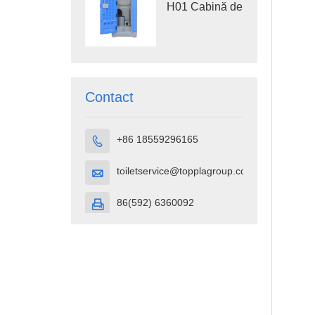
H01 Cabină de
toaletă
portabilă din
plastic HDPE
Contact
+86 18559296165

toiletservice@topplagroup.com

86(592) 6360092
