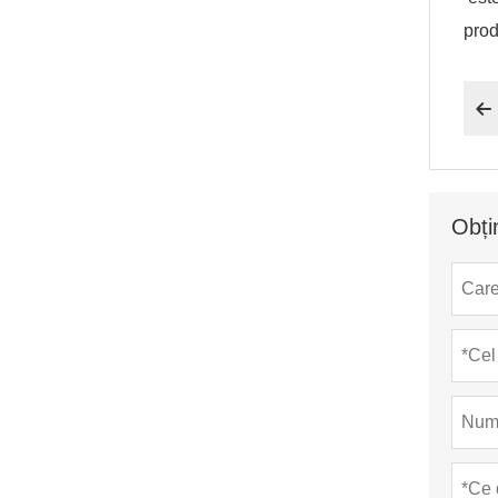
prod

Obți