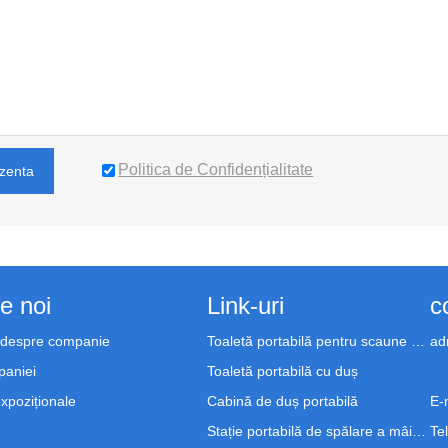
Politica de Confidențialitate
zenta
e noi
Link-uri
c
i despre companie
Toaletă portabilă pentru scaune cu rotile
ad
paniei
Toaletă portabilă cu duș
 expoziționale
Cabină de duș portabilă
E-m
Stație portabilă de spălare a mâinilor
Tel