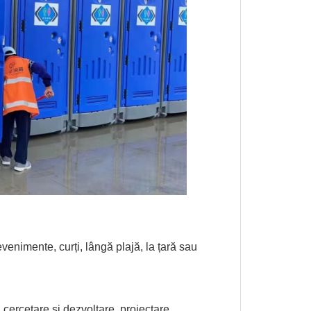
evenimente, curți, lângă plajă, la țară sau
 cercetare și dezvoltare, proiectare,