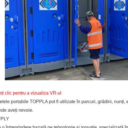
ți clic pentru a vizualiza VR-ul
etele portabile TOPPLA pot fi utilizate în parcuri, grădini, nunți, 
nde aveți nevoie.
PPLY
 o întreprindere bazată pe tehnologie și inovație, specializată în