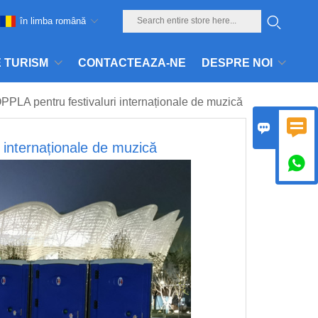
în limba română
E TURISM
CONTACTEAZA-NE
DESPRE NOI
OPPLA pentru festivaluri internaționale de muzică


 internaționale de muzică
