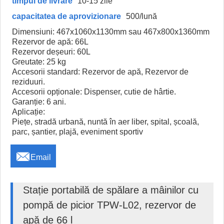
timpul de livrare
10-15 zile
capacitatea de aprovizionare
500/lună
Dimensiuni: 467x1060x1130mm sau 467x800x1360mm
Rezervor de apă: 66L
Rezervor deșeuri: 60L
Greutate: 25 kg
Accesorii standard: Rezervor de apă, Rezervor de
reziduuri.
Accesorii opționale: Dispenser, cutie de hârtie.
Garanție: 6 ani.
Aplicație:
Piețe, stradă urbană, nuntă în aer liber, spital, școală,
parc, șantier, plajă, eveniment sportiv

Email
Stație portabilă de spălare a mâinilor cu
pompă de picior TPW-L02, rezervor de
apă de 66 l