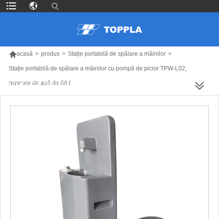

acasă
>
produs
>
Stație portabilă de spălare a mâinilor
>
Stație portabilă de spălare a mâinilor cu pompă de picior TPW-L02,
rezervor de apă de 66 l
MAI MULTE PRODUSE