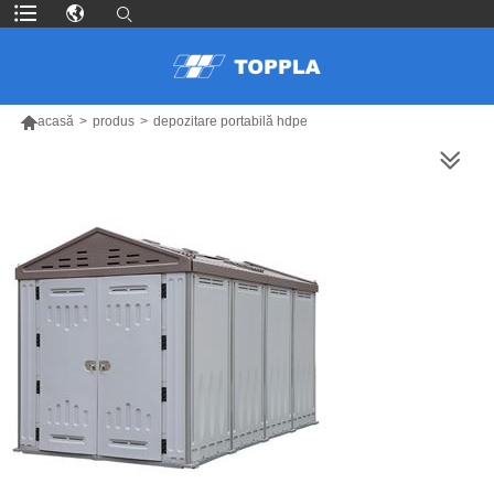

acasă
>
produs
>
depozitare portabilă hdpe
MAI MULTE PRODUSE