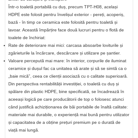
Într-o toaletă portabilă cu duș, precum TPT-H08, același
HDPE este folosit pentru învelișul exterior - pereți, acoperiș,
bază - în timp ce ceramica este folosită pentru toaletă și
lavoar. Această împărțire face două lucruri pentru o flotă de
toalete de închiriat:
Rate de deteriorare mai mici: carcasa absoarbe loviturile și
zgârieturile la încărcare, descărcare și utilizare pe șantier.
Valoare percepută mai mare: în interior, corpurile de iluminat
ceramice și dușul fac ca unitatea să arate și să se simtă ca o
„baie mică”, ceea ce clienții asociază cu o calitate superioară.
Din perspectiva rentabilității investiției, o toaletă cu duș și
spălare din plastic HDPE, bine specificată, se încadrează în
aceeași logică pe care producătorii de top o folosesc atunci
când justifică achiziționarea de băi portabile de înaltă calitate:
materiale mai durabile, o experiență mai bună pentru utilizator
și capacitatea de a obține prețuri premium pe o durată de
viață mai lungă.