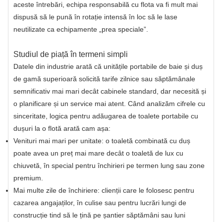
aceste întrebări, echipa responsabilă cu flota va fi mult mai
dispusă să le pună în rotație intensă în loc să le lase
neutilizate ca echipamente „prea speciale”.
Studiul de piață în termeni simpli
Datele din industrie arată că unitățile portabile de baie și duș
de gamă superioară solicită tarife zilnice sau săptămânale
semnificativ mai mari decât cabinele standard, dar necesită și
o planificare și un service mai atent. Când analizăm cifrele cu
sinceritate, logica pentru adăugarea de toalete portabile cu
dușuri la o flotă arată cam așa:
Venituri mai mari per unitate: o toaletă combinată cu duș
poate avea un preț mai mare decât o toaletă de lux cu
chiuvetă, în special pentru închirieri pe termen lung sau zone
premium.
Mai multe zile de închiriere: clienții care le folosesc pentru
cazarea angajaților, în culise sau pentru lucrări lungi de
construcție tind să le țină pe șantier săptămâni sau luni