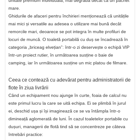
unitate premium individuală, mai degrabă decât ca un pachet
mare.
Ghidurile de afaceri pentru închirieri menționează că unitățile
mai mici și versatile au adesea o utilizare mai bună decât
remorcile mari, deoarece se pot integra în multe profiluri de
locuri de muncă. O toaletă portabilă cu duș se încadrează în
categoria „briceag elvețian”: într-o zi deservește o echipă VIP
într-un proiect rutier, în următoarea susține o baie de
camping, iar în următoarea susține un mic platou de filmare.
Ceea ce contează cu adevărat pentru administratorii de
flote în ziua livrării
Când un echipament nou ajunge în curte, foaia de calcul nu
este primul lucru la care se uită echipa. Ei se plimbă în jurul
ei, deschid ușa și își imaginează ce se va întâmpla într-o
dimineață aglomerată de luni. În cazul toaletelor portabile cu
dușuri, managerii de flotă tind să se concentreze pe câteva
întrebări practice: