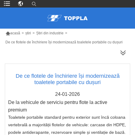

acasă
>
știri
>
Știri din industrie
>
De ce flotele de închiriere își modernizează toaletele portabile cu dușuri
MAI MULTE PRODUSE
De ce flotele de închiriere își modernizează
toaletele portabile cu dușuri
24-01-2026
De la vehicule de serviciu pentru flote la active
premium
Toaletele portabile standard pentru exterior sunt încă coloana
vertebrală a majorității flotelor de vehicule: carcase din HDPE,
podele antiderapante, rezervoare simple și ventilație de bază.