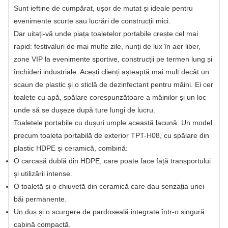
Sunt ieftine de cumpărat, ușor de mutat și ideale pentru
evenimente scurte sau lucrări de construcții mici.
Dar uitați-vă unde piața toaletelor portabile crește cel mai
rapid: festivaluri de mai multe zile, nunți de lux în aer liber,
zone VIP la evenimente sportive, construcții pe termen lung și
închideri industriale. Acești clienți așteaptă mai mult decât un
scaun de plastic și o sticlă de dezinfectant pentru mâini. Ei cer
toalete cu apă, spălare corespunzătoare a mâinilor și un loc
unde să se dușeze după ture lungi de lucru.
Toaletele portabile cu dușuri umple această lacună. Un model
precum toaleta portabilă de exterior TPT-H08, cu spălare din
plastic HDPE și ceramică, combină:
O carcasă dublă din HDPE, care poate face față transportului
și utilizării intense.
O toaletă și o chiuvetă din ceramică care dau senzația unei
băi permanente.
Un duș și o scurgere de pardoseală integrate într-o singură
cabină compactă.