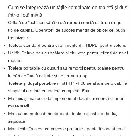
Cum se integrează unitățile combinate de toaletă și duș
într-o flotă mixtă
O flotă de închirieri sănătoasă rareori constă dintr-un singur
tip de cabină. Operatorii de succes mențin de obicei cel puțin
trei niveluri:
Toalete standard pentru evenimente din HDPE, pentru volum.
Unități Deluxe sau cu spălare și chiuvete pentru clienți de nivel
mediu.
Toalete portabile cu dușuri sau remorci pentru toalete pentru
lucrări de înaltă calitate și pe termen lung.
Toaleta și dușul portabile în stil TPT-H08 se află între o cabină
simplă și o rulotă cu toaletă completă. Este:
Mai mic și mai ușor de implementat decât o remorcă cu mai
multe stații.
Mai autonom decât trimiterea de toalete și cabine de duș
separate.
Mai flexibil în ceea ce privește prețurile - poate fi vândut ca o