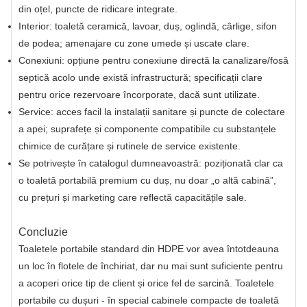
din oțel, puncte de ridicare integrate.
Interior: toaletă ceramică, lavoar, duș, oglindă, cârlige, sifon
de podea; amenajare cu zone umede și uscate clare.
Conexiuni: opțiune pentru conexiune directă la canalizare/fosă
septică acolo unde există infrastructură; specificații clare
pentru orice rezervoare încorporate, dacă sunt utilizate.
Service: acces facil la instalații sanitare și puncte de colectare
a apei; suprafețe și componente compatibile cu substanțele
chimice de curățare și rutinele de service existente.
Se potrivește în catalogul dumneavoastră: poziționată clar ca
o toaletă portabilă premium cu duș, nu doar „o altă cabină”,
cu prețuri și marketing care reflectă capacitățile sale.
Concluzie
Toaletele portabile standard din HDPE vor avea întotdeauna
un loc în flotele de închiriat, dar nu mai sunt suficiente pentru
a acoperi orice tip de client și orice fel de sarcină. Toaletele
portabile cu dușuri - în special cabinele compacte de toaletă