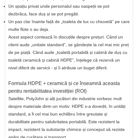
Un spațiu privat unde personalul sau oaspeții se pot
dezbrăca, face duș și se pot pregăti.
Un pas clar înainte față de „toaleta de lux cu chiuvetă” pe care
multe flote o au deja.
Acest aspect contează în discuțiile despre prețuri. Când un
client aude „unitate standard”, se gândește la cel mai mic preț
de pe piață. Când aude „toaletă portabilă și cabină de duș cu
toaletă ceramică și cabină HDPE”, înțelege că rezervă un
nivel diferit de servicii - și îi atribuie un buget diferit.
Formula HDPE + ceramică și ce înseamnă aceasta
pentru rentabilitatea investiției (ROI)
Satellite, PolyJohn și alți jucători din industrie vorbesc mult
despre materiale dintr-un motiv: HDPE s-a dovedit, în unități
standard, a fi cel mai bun echilibru între greutate și
durabilitate pentru salubritatea portabilă. Este rezistent la
impact, rezistent la substanțe chimice și conceput să reziste
anilor de curățare și transport.