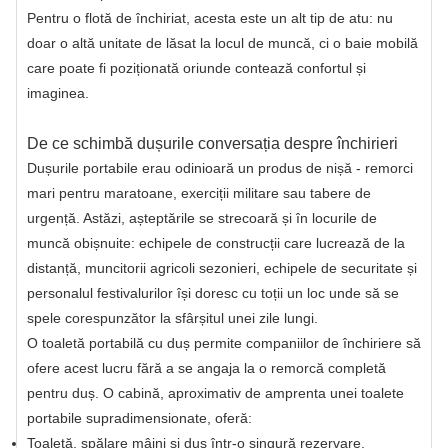
Pentru o flotă de închiriat, acesta este un alt tip de atu: nu
doar o altă unitate de lăsat la locul de muncă, ci o baie mobilă
care poate fi poziționată oriunde contează confortul și
imaginea.
De ce schimbă dușurile conversația despre închirieri
Dușurile portabile erau odinioară un produs de nișă - remorci
mari pentru maratoane, exerciții militare sau tabere de
urgență. Astăzi, așteptările se strecoară și în locurile de
muncă obișnuite: echipele de construcții care lucrează de la
distanță, muncitorii agricoli sezonieri, echipele de securitate și
personalul festivalurilor își doresc cu toții un loc unde să se
spele corespunzător la sfârșitul unei zile lungi.
O toaletă portabilă cu duș permite companiilor de închiriere să
ofere acest lucru fără a se angaja la o remorcă completă
pentru duș. O cabină, aproximativ de amprenta unei toalete
portabile supradimensionate, oferă:
Toaletă, spălare mâini și duș într-o singură rezervare.