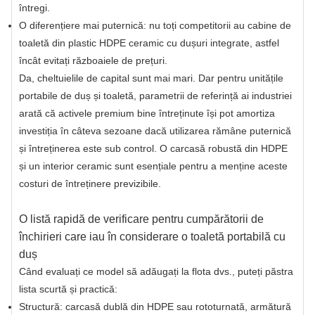
întregi.
O diferențiere mai puternică: nu toți competitorii au cabine de
toaletă din plastic HDPE ceramic cu dușuri integrate, astfel
încât evitați războaiele de prețuri.
Da, cheltuielile de capital sunt mai mari. Dar pentru unitățile
portabile de duș și toaletă, parametrii de referință ai industriei
arată că activele premium bine întreținute își pot amortiza
investiția în câteva sezoane dacă utilizarea rămâne puternică
și întreținerea este sub control. O carcasă robustă din HDPE
și un interior ceramic sunt esențiale pentru a menține aceste
costuri de întreținere previzibile.
O listă rapidă de verificare pentru cumpărătorii de
închirieri care iau în considerare o toaletă portabilă cu
duș
Când evaluați ce model să adăugați la flota dvs., puteți păstra
lista scurtă și practică:
Structură: carcasă dublă din HDPE sau rototurnată, armătură