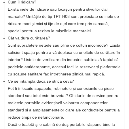
Cum îl ridicăm?
Există inele de ridicare sau locașuri pentru stivuitor clar
marcate? Unitățile de tip TPT-H08 sunt proiectate cu inele de
ridicare mari și mici și tije de oțel care trec prin carcasă,
special pentru a rezista la mișcările macaralei.
Cât va dura curățarea?
Sunt suprafețele netede sau pline de colțuri incomode? Există
suficient spațiu pentru a vă deplasa cu uneltele de curățare în
interior? Listele de verificare din industrie subliniază faptul că
podelele antiderapante, accesul facil la rezervor și platformele
cu scaune sanitare fac întreținerea zilnică mai rapidă.
Ce se întâmplă dacă se strică ceva?
Pot fi înlocuite supapele, robinetele și conexiunile cu piese
standard sau totul este brevetat? Ghidurile de service pentru
toaletele portabile evidențiază valoarea componentelor
standard și a amplasamentelor clare ale conductelor pentru a
reduce timpii de nefuncționare.
Dacă o toaletă și o cabină de duș portabile răspund bine la