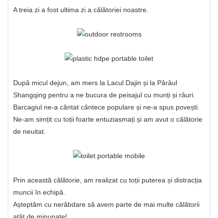
A treia zi a fost ultima zi a călătoriei noastre.
După micul dejun, am mers la Lacul Dajin și la Pârâul
Shangqing pentru a ne bucura de peisajul cu munți și râuri.
Barcagiul ne-a cântat cântece populare și ne-a spus povești.
Ne-am simțit cu toții foarte entuziasmați și am avut o călătorie
de neuitat.
Prin această călătorie, am realizat cu toții puterea și distracția
muncii în echipă.
Așteptăm cu nerăbdare să avem parte de mai multe călătorii
atât de minunate!