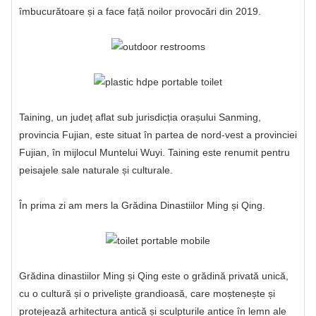
îmbucurătoare și a face față noilor provocări din 2019.
Taining, un județ aflat sub jurisdicția orașului Sanming,
provincia Fujian, este situat în partea de nord-vest a provinciei
Fujian, în mijlocul Muntelui Wuyi. Taining este renumit pentru
peisajele sale naturale și culturale.
În prima zi am mers la Grădina Dinastiilor Ming și Qing.
Grădina dinastiilor Ming și Qing este o grădină privată unică,
cu o cultură și o priveliște grandioasă, care moștenește și
protejează arhitectura antică și sculpturile antice în lemn ale