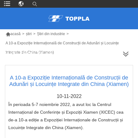

acasă
>
știri
>
Știri din industrie
>
A 10-a Expoziție Internațională de Construcții de Adunări și Locuințe
Integrate din China (Xiamen)
MAI MULTE PRODUSE
A 10-a Expoziție Internațională de Construcții de
Adunări și Locuințe Integrate din China (Xiamen)
10-11-2022
În perioada 5-7 noiembrie 2022, a avut loc la Centrul
Internațional de Conferințe și Expoziții Xiamen (XICEC) cea
de-a 10-a ediție a Expoziției Internaționale de Construcții și
Locuințe Integrate din China (Xiamen).