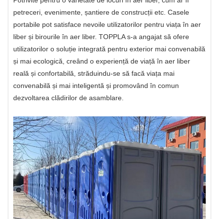
Potrivite pentru o varietate de locuri în aer liber, cum ar fi
petreceri, evenimente, șantiere de construcții etc. Casele
portabile pot satisface nevoile utilizatorilor pentru viața în aer
liber și birourile în aer liber. TOPPLA s-a angajat să ofere
utilizatorilor o soluție integrată pentru exterior mai convenabilă
și mai ecologică, creând o experiență de viață în aer liber
reală și confortabilă, străduindu-se să facă viața mai
convenabilă și mai inteligentă și promovând în comun
dezvoltarea clădirilor de asamblare.