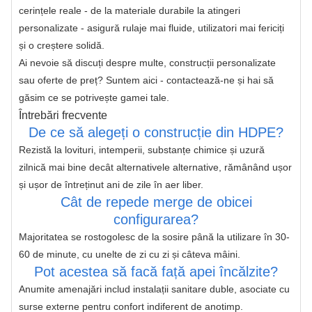
cerințele reale - de la materiale durabile la atingeri 
personalizate - asigură rulaje mai fluide, utilizatori mai fericiți 
și o creștere solidă.
Ai nevoie să discuți despre multe, construcții personalizate 
sau oferte de preț? Suntem aici - contactează-ne și hai să 
găsim ce se potrivește gamei tale.
Întrebări frecvente
De ce să alegeți o construcție din HDPE?
Rezistă la lovituri, intemperii, substanțe chimice și uzură 
zilnică mai bine decât alternativele alternative, rămânând ușor 
și ușor de întreținut ani de zile în aer liber.
Cât de repede merge de obicei
configurarea?
Majoritatea se rostogolesc de la sosire până la utilizare în 30-
60 de minute, cu unelte de zi cu zi și câteva mâini.
Pot acestea să facă față apei încălzite?
Anumite amenajări includ instalații sanitare duble, asociate cu 
surse externe pentru confort indiferent de anotimp.