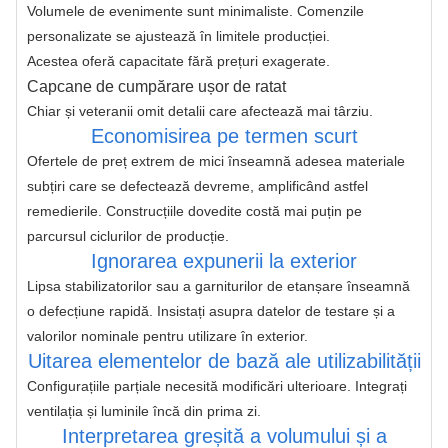
Volumele de evenimente sunt minimaliste. Comenzile 
personalizate se ajustează în limitele producției.
Acestea oferă capacitate fără prețuri exagerate.
Capcane de cumpărare ușor de ratat
Chiar și veteranii omit detalii care afectează mai târziu.
Economisirea pe termen scurt
Ofertele de preț extrem de mici înseamnă adesea materiale 
subțiri care se defectează devreme, amplificând astfel 
remedierile. Construcțiile dovedite costă mai puțin pe 
parcursul ciclurilor de producție.
Ignorarea expunerii la exterior
Lipsa stabilizatorilor sau a garniturilor de etanșare înseamnă 
o defecțiune rapidă. Insistați asupra datelor de testare și a 
valorilor nominale pentru utilizare în exterior.
Uitarea elementelor de bază ale utilizabilității
Configurațiile parțiale necesită modificări ulterioare. Integrați 
ventilația și luminile încă din prima zi.
Interpretarea greșită a volumului și a