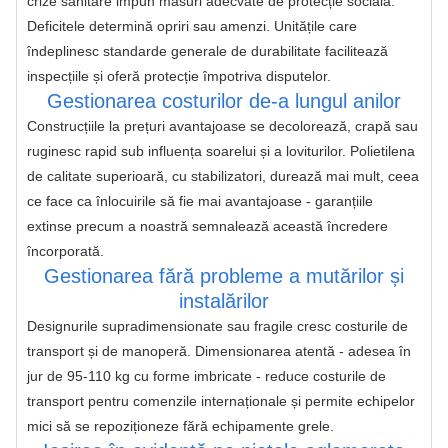
crize sanitare impun măsuri adecvate de protecție socială. 
Deficitele determină opriri sau amenzi. Unitățile care 
îndeplinesc standarde generale de durabilitate facilitează 
inspecțiile și oferă protecție împotriva disputelor.
Gestionarea costurilor de-a lungul anilor
Construcțiile la prețuri avantajoase se decolorează, crapă sau 
ruginesc rapid sub influența soarelui și a loviturilor. Polietilena 
de calitate superioară, cu stabilizatori, durează mai mult, ceea 
ce face ca înlocuirile să fie mai avantajoase - garanțiile 
extinse precum a noastră semnalează această încredere 
încorporată.
Gestionarea fără probleme a mutărilor și
instalărilor
Designurile supradimensionate sau fragile cresc costurile de 
transport și de manoperă. Dimensionarea atentă - adesea în 
jur de 95-110 kg cu forme imbricate - reduce costurile de 
transport pentru comenzile internaționale și permite echipelor 
mici să se repoziționeze fără echipamente grele.