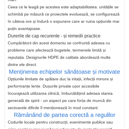
Ceea ce le leagă pe acestea este adaptabilitatea: unitățile se 
schimbă pe măsură ce proiectele evoluează, se configurează 
în câteva ore și îndură o expunere care ar ruina opțiunile mai 
puțin avantajoase.
Durerile de cap recurente - și remedii practice
Cumpărătorii din acest domeniu se confruntă adesea cu 
probleme care afectează bugetele, termenele limită și 
reputația. Designurile HDPE de calitate abordează multe 
dintre ele direct.
Menținerea echipelor sănătoase și motivate
Opțiunile limitate de spălare duc la iritații, infecții minore și 
performanțe lente. Dușurile private ușor accesibile 
încurajează utilizarea zilnică, îmbunătățind adesea starea 
generală de spirit - un aspect pe care forța de muncă din 
sectoarele dificile îl menționează în mod constant.
Rămânând de partea corectă a regulilor
Codurile locale pentru construcții, evenimente publice sau 