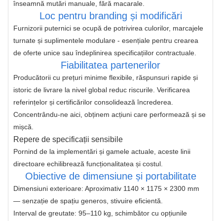
înseamnă mutări manuale, fără macarale.
Loc pentru branding și modificări
Furnizorii puternici se ocupă de potrivirea culorilor, marcajele 
turnate și suplimentele modulare - esențiale pentru crearea 
de oferte unice sau îndeplinirea specificațiilor contractuale.
Fiabilitatea partenerilor
Producătorii cu prețuri minime flexibile, răspunsuri rapide și 
istoric de livrare la nivel global reduc riscurile. Verificarea 
referințelor și certificărilor consolidează încrederea.
Concentrându-ne aici, obținem acțiuni care performează și se 
mișcă.
Repere de specificații sensibile
Pornind de la implementări și gamele actuale, aceste linii 
directoare echilibrează funcționalitatea și costul.
Obiective de dimensiune și portabilitate
Dimensiuni exterioare: Aproximativ 1140 × 1175 × 2300 mm
— senzație de spațiu generos, stivuire eficientă.
Interval de greutate: 95–110 kg, schimbător cu opțiunile