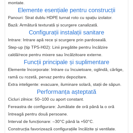
montate.
Elemente esențiale pentru construcții
Panouri: Strat dublu HDPE turnat roto cu spațiu izolator.
Bază: Armătură texturată și scurgere canalizată.
Configurații instalații sanitare
Intrare: Intrare apă rece și scurgere prin pardoseală.
Step-up (tip TPS-H02): Linii pregătite pentru încălzire
caldă/rece pentru mixere sau încălzitoare externe.
Funcții principale și suplimentare
Elemente încorporate: Intrare cu încuietoare, oglindă, cârlige,
ramă cu rozetă, pervaz pentru depozitare.
Extra inteligente: evacuare, iluminare solară, stații de săpun.
Performanța așteptată
Cicluri zilnice: 50–100 cu aport constant.
Fereastra de configurare: Jumătate de oră până la o oră
întreagă pentru două persoane.
Interval de funcționare: –30°C până la +50°C.
Construcția favorizează configurațiile încălzite și ventilate. 