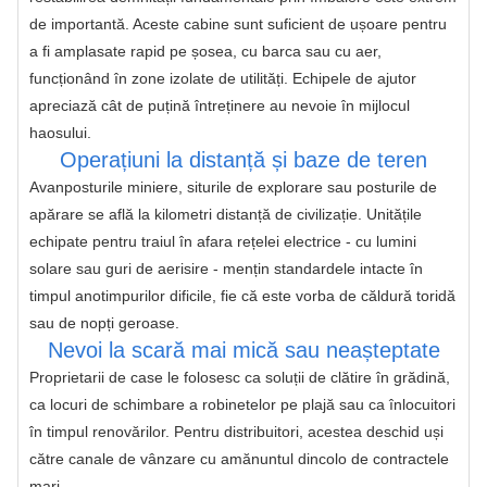
de importantă. Aceste cabine sunt suficient de ușoare pentru 
a fi amplasate rapid pe șosea, cu barca sau cu aer, 
funcționând în zone izolate de utilități. Echipele de ajutor 
apreciază cât de puțină întreținere au nevoie în mijlocul 
haosului.
Operațiuni la distanță și baze de teren
Avanposturile miniere, siturile de explorare sau posturile de 
apărare se află la kilometri distanță de civilizație. Unitățile 
echipate pentru traiul în afara rețelei electrice - cu lumini 
solare sau guri de aerisire - mențin standardele intacte în 
timpul anotimpurilor dificile, fie că este vorba de căldură toridă 
sau de nopți geroase.
Nevoi la scară mai mică sau neașteptate
Proprietarii de case le folosesc ca soluții de clătire în grădină, 
ca locuri de schimbare a robinetelor pe plajă sau ca înlocuitori 
în timpul renovărilor. Pentru distribuitori, acestea deschid uși 
către canale de vânzare cu amănuntul dincolo de contractele 
mari.