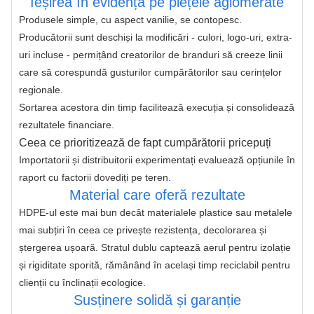
Ieșirea în evidență pe piețele aglomerate
Produsele simple, cu aspect vanilie, se contopesc. 
Producătorii sunt deschiși la modificări - culori, logo-uri, extra-
uri incluse - permițând creatorilor de branduri să creeze linii 
care să corespundă gusturilor cumpărătorilor sau cerințelor 
regionale.
Sortarea acestora din timp facilitează execuția și consolidează 
rezultatele financiare.
Ceea ce prioritizează de fapt cumpărătorii pricepuți
Importatorii și distribuitorii experimentați evaluează opțiunile în 
raport cu factorii dovediți pe teren.
Material care oferă rezultate
HDPE-ul este mai bun decât materialele plastice sau metalele 
mai subțiri în ceea ce privește rezistența, decolorarea și 
ștergerea ușoară. Stratul dublu captează aerul pentru izolație 
și rigiditate sporită, rămânând în același timp reciclabil pentru 
clienții cu înclinații ecologice.
Susținere solidă și garanție