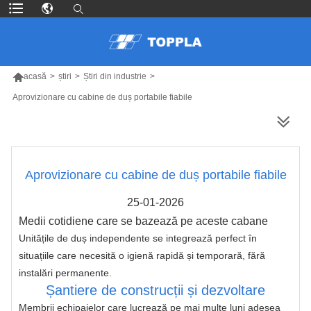

acasă
>
știri
>
Știri din industrie
>
Aprovizionare cu cabine de duș portabile fiabile
MAI MULTE PRODUSE
Aprovizionare cu cabine de duș portabile fiabile
25-01-2026
Medii cotidiene care se bazează pe aceste cabane
Unitățile de duș independente se integrează perfect în 
situațiile care necesită o igienă rapidă și temporară, fără 
instalări permanente.
Șantiere de construcții și dezvoltare
Membrii echipajelor care lucrează pe mai multe luni adesea 