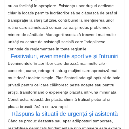
nu au facilități în apropiere. Existența unor dușuri dedicate 
chiar la locație permite lucrătorilor să se clătească de praf și 
transpirație la sfârșitul zilei, contribuind la menținerea unor 
rutine care stimulează concentrarea și reduc problemele 
minore de sănătate. Managerii asociază frecvent mai multe 
unități cu centre de asistență socială care îndeplinesc 
cerințele de reglementare în toate regiunile.
Festivaluri, evenimente sportive și întruniri
Evenimentele în aer liber care durează mai multe zile - 
concerte, curse, retrageri - atrag mulțimi care apreciază mai 
mult decât toalete simple. Planificatorii adaugă opțiuni de baie 
privată pentru cei care călătoresc peste noapte sau pentru 
artiști, transformând o experiență plăcută într-una minunată. 
Construcția robustă din plastic elimină traficul pietonal și 
ploaia bruscă fără a se uza rapid.
Răspuns la situații de urgență și asistență
Când se produc dezastre sau apar adăposturi temporare, 
restabilirea demnității fundamentale prin îmbăiere este extrem 