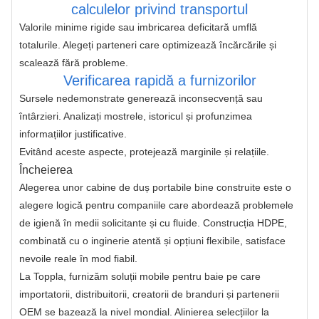
calculelor privind transportul
Valorile minime rigide sau imbricarea deficitară umflă 
totalurile. Alegeți parteneri care optimizează încărcările și 
scalează fără probleme.
Verificarea rapidă a furnizorilor
Sursele nedemonstrate generează inconsecvență sau 
întârzieri. Analizați mostrele, istoricul și profunzimea 
informațiilor justificative.
Evitând aceste aspecte, protejează marginile și relațiile.
Încheierea
Alegerea unor cabine de duș portabile bine construite este o 
alegere logică pentru companiile care abordează problemele 
de igienă în medii solicitante și cu fluide. Construcția HDPE, 
combinată cu o inginerie atentă și opțiuni flexibile, satisface 
nevoile reale în mod fiabil.
La Toppla, furnizăm soluții mobile pentru baie pe care 
importatorii, distribuitorii, creatorii de branduri și partenerii 
OEM se bazează la nivel mondial. Alinierea selecțiilor la 