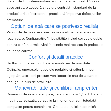
Garanțiile lungi demonstrează un angajament real. Cinci sau 
șase ani care acoperă structura centrală - standard de la 
producători de încredere - protejează împotriva defecțiunilor 
premature.
Opțiuni de apă care se potrivesc realității
Versiunile de bază se conectează cu alimentare rece din 
rezervoare. Configurațiile îmbunătățite includ conducte duble 
pentru confort termic, vital în zonele mai reci sau în proiectele 
de înaltă calitate.
Confort și detalii practice
Un flux bun de aer combate acumularea de umiditate. 
Oglinzile, umerașele, capetele reglabile și rafturile impun 
așteptări; accesorii precum ventilatoarele sau dozatoarele 
adaugă un plus de strălucire.
Manevrabilitate și echilibrul amprentei
Dimensiunile exterioare tipice, de aproximativ 1,1 × 1,1 × 2,3 
metri, dau senzația de spațiu la interior, dar sunt totodată 
compacte pentru containere. Greutatea suficient de mică 