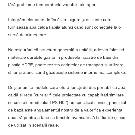
fără probleme temperaturile variabile ale apei.
Integrăm elemente de încălzire sigure și eficiente care
furnizează apă caldă fiabilă atunci când sunt conectate la o
sursă de alimentare.
Ne asigurăm că structura generală a unității, adesea folosind
materiale durabile găsite în produsele noastre de baie din
plastic HDPE, poate rezista cerințelor de transport și utilizare,
chiar și atunci când găzduiește sisteme interne mai complexe.
Deși anumite modele care oferă funcții de duș portabil cu apă
caldă și rece (cum ar fi cele proiectate cu capabilități similare
cu cele ale modelului TPS-H02) au specificații unice, principiul
de bază este angajamentul nostru de a valorifica experiența
noastră pentru a face ca funcțiile avansate să fie fiabile și ușor
de utilizat în scenarii reale.