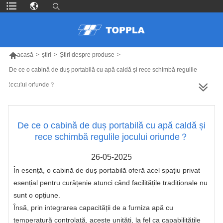

acasă
>
știri
>
Știri despre produse
>
De ce o cabină de duș portabilă cu apă caldă și rece schimbă regulile
jocului oriunde？
MAI MULTE PRODUSE
De ce o cabină de duș portabilă cu apă caldă și
rece schimbă regulile jocului oriunde？
26-05-2025
În esență, o cabină de duș portabilă oferă acel spațiu privat
esențial pentru curățenie atunci când facilitățile tradiționale nu
sunt o opțiune.
Însă, prin integrarea capacității de a furniza apă cu
temperatură controlată, aceste unități, la fel ca capabilitățile