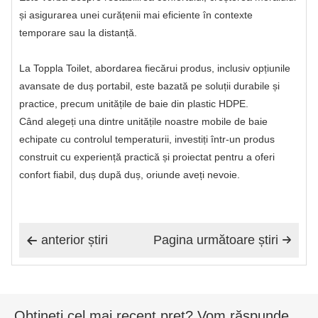
și asigurarea unei curățenii mai eficiente în contexte
temporare sau la distanță.
La Toppla Toilet, abordarea fiecărui produs, inclusiv opțiunile
avansate de duș portabil, este bazată pe soluții durabile și
practice, precum unitățile de baie din plastic HDPE.
Când alegeți una dintre unitățile noastre mobile de baie
echipate cu controlul temperaturii, investiți într-un produs
construit cu experiență practică și proiectat pentru a oferi
confort fiabil, duș după duș, oriunde aveți nevoie.
anterior știri
Pagina următoare știri


Obțineți cel mai recent preț? Vom răspunde