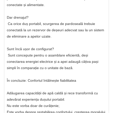
conectate și alimentate.
Dar drenajul?
Ca orice duș portabil, scurgerea de pardoseală trebuie
conectată la un rezervor de deșeuri adecvat sau la un sistem
de eliminare a apelor uzate.
Sunt încă ușor de configurat?
Sunt concepute pentru o asamblare eficientă, deși
conectarea energiei electrice și a apei adaugă câțiva pași
simpli în comparație cu o unitate de bază.
În concluzie: Confortul întâlnește fiabilitatea
Adăugarea capacității de apă caldă și rece transformă cu
adevărat experiența dușului portabil.
Nu este vorba doar de curățenie;
Este vorba despre restabilirea confortului, creșterea moralului