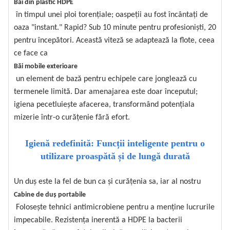
Băi din plastic HDPE
în timpul unei ploi torențiale; oaspeții au fost încântați de
oaza "instant." Rapid? Sub 10 minute pentru profesioniști, 20
pentru începători. Această viteză se adaptează la flote, ceea
ce face ca
Băi mobile exterioare
un element de bază pentru echipele care jonglează cu
termenele limită. Dar amenajarea este doar începutul;
igiena pecetluiește afacerea, transformând potențiala
mizerie într-o curățenie fără efort.
Igienă redefinită: Funcții inteligente pentru o
utilizare proaspătă și de lungă durată
Un duș este la fel de bun ca și curățenia sa, iar al nostru
Cabine de duș portabile
Folosește tehnici antimicrobiene pentru a menține lucrurile
impecabile. Rezistența inerentă a HDPE la bacterii