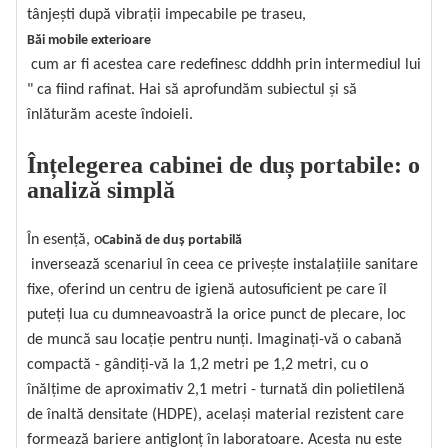
tânjești după vibrații impecabile pe traseu,
Băi mobile exterioare
cum ar fi acestea care redefinesc dddhh prin intermediul lui
" ca fiind rafinat. Hai să aprofundăm subiectul și să
înlăturăm aceste îndoieli.
Înțelegerea cabinei de duș portabile: o
analiză simplă
În esență, o
Cabină de duș portabilă
inversează scenariul în ceea ce privește instalațiile sanitare
fixe, oferind un centru de igienă autosuficient pe care îl
puteți lua cu dumneavoastră la orice punct de plecare, loc
de muncă sau locație pentru nunți. Imaginați-vă o cabană
compactă - gândiți-vă la 1,2 metri pe 1,2 metri, cu o
înălțime de aproximativ 2,1 metri - turnată din polietilenă
de înaltă densitate (HDPE), același material rezistent care
formează bariere antiglonț în laboratoare. Acesta nu este