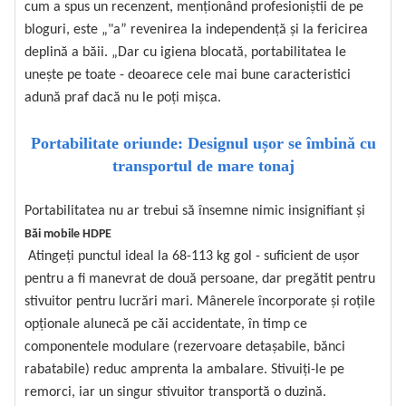
cum a spus un recenzent, menționând profesioniștii de pe
bloguri, este „"a” revenirea la independență și la fericirea
deplină a băii. „Dar cu igiena blocată, portabilitatea le
unește pe toate - deoarece cele mai bune caracteristici
adună praf dacă nu le poți mișca.
Portabilitate oriunde: Designul ușor se îmbină cu
transportul de mare tonaj
Portabilitatea nu ar trebui să însemne nimic insignifiant și
Băi mobile HDPE
Atingeți punctul ideal la 68-113 kg gol - suficient de ușor
pentru a fi manevrat de două persoane, dar pregătit pentru
stivuitor pentru lucrări mari. Mânerele încorporate și roțile
opționale alunecă pe căi accidentate, în timp ce
componentele modulare (rezervoare detașabile, bănci
rabatabile) reduc amprenta la ambalare. Stivuiți-le pe
remorci, iar un singur stivuitor transportă o duzină.