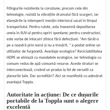
Fitingurile rezistente la coroziune, precum cele din
tehnologie, rezistă la vibrațiile drumului fără scurgeri, iar
etanșările la intemperii mențin interiorul uscat în timpul
transportului. Pentru rulote, asta înseamnă depozitarea
uneia în SUV-ul pentru opriri spontane; pentru constructori,
este vorba de înlocuiri zilnice fără defecțiuni. "Am târât-o
pe a noastră prin noroi și nu a tresărit, " a postat online un
utilizator de furgonetă. Avantaje ecologice? Reciclabilitatea
HDPE se aliniază cu mandatele ecologice, iar tehnologia cu
consum redus de apă consumă resurse. Aceste straturi se
interconectează, creând un produs la fel de versatil ca
planurile tale. Dar acreditări? Aici se manifestă cu adevărat
avantajul Toppla.
Autoritate în acțiune: De ce dușurile
portabile de la Toppla sunt o alegere
excelentă