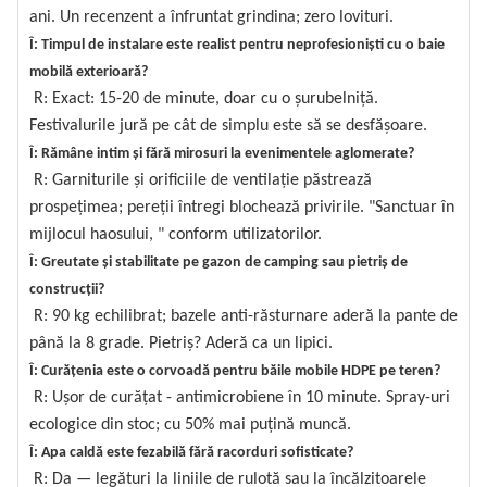
ani. Un recenzent a înfruntat grindina; zero lovituri.
Î: Timpul de instalare este realist pentru neprofesioniști cu o baie
mobilă exterioară?
R: Exact: 15-20 de minute, doar cu o șurubelniță.
Festivalurile jură pe cât de simplu este să se desfășoare.
Î: Rămâne intim și fără mirosuri la evenimentele aglomerate?
R: Garniturile și orificiile de ventilație păstrează
prospețimea; pereții întregi blochează privirile. "Sanctuar în
mijlocul haosului, " conform utilizatorilor.
Î: Greutate și stabilitate pe gazon de camping sau pietriș de
construcții?
R: 90 kg echilibrat; bazele anti-răsturnare aderă la pante de
până la 8 grade. Pietriș? Aderă ca un lipici.
Î: Curățenia este o corvoadă pentru băile mobile HDPE pe teren?
R: Ușor de curățat - antimicrobiene în 10 minute. Spray-uri
ecologice din stoc; cu 50% mai puțină muncă.
Î: Apa caldă este fezabilă fără racorduri sofisticate?
R: Da — legături la liniile de rulotă sau la încălzitoarele