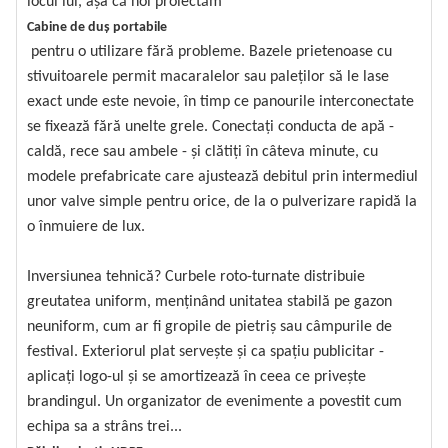
locul lui, așa că noi proiectăm
Cabine de duș portabile
pentru o utilizare fără probleme. Bazele prietenoase cu
stivuitoarele permit macaralelor sau paleților să le lase
exact unde este nevoie, în timp ce panourile interconectate
se fixează fără unelte grele. Conectați conducta de apă -
caldă, rece sau ambele - și clătiți în câteva minute, cu
modele prefabricate care ajustează debitul prin intermediul
unor valve simple pentru orice, de la o pulverizare rapidă la
o înmuiere de lux.
Inversiunea tehnică? Curbele roto-turnate distribuie
greutatea uniform, menținând unitatea stabilă pe gazon
neuniform, cum ar fi gropile de pietriș sau câmpurile de
festival. Exteriorul plat servește și ca spațiu publicitar -
aplicați logo-ul și se amortizează în ceea ce privește
brandingul. Un organizator de evenimente a povestit cum
echipa sa a strâns trei...