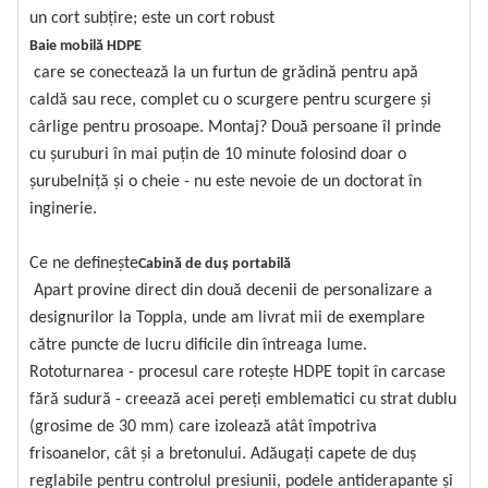
un cort subțire; este un cort robust
Baie mobilă HDPE
care se conectează la un furtun de grădină pentru apă
caldă sau rece, complet cu o scurgere pentru scurgere și
cârlige pentru prosoape. Montaj? Două persoane îl prinde
cu șuruburi în mai puțin de 10 minute folosind doar o
șurubelniță și o cheie - nu este nevoie de un doctorat în
inginerie.
Ce ne definește
Cabină de duș portabilă
Apart provine direct din două decenii de personalizare a
designurilor la Toppla, unde am livrat mii de exemplare
către puncte de lucru dificile din întreaga lume.
Rototurnarea - procesul care rotește HDPE topit în carcase
fără sudură - creează acei pereți emblematici cu strat dublu
(grosime de 30 mm) care izolează atât împotriva
frisoanelor, cât și a bretonului. Adăugați capete de duș
reglabile pentru controlul presiunii, podele antiderapante și