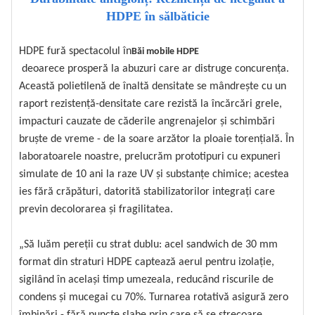
HDPE în sălbăticie
HDPE fură spectacolul în
Băi mobile HDPE
deoarece prosperă la abuzuri care ar distruge concurența.
Această polietilenă de înaltă densitate se mândrește cu un
raport rezistență-densitate care rezistă la încărcări grele,
impacturi cauzate de căderile angrenajelor și schimbări
bruște de vreme - de la soare arzător la ploaie torențială. În
laboratoarele noastre, prelucrăm prototipuri cu expuneri
simulate de 10 ani la raze UV ​​și substanțe chimice; acestea
ies fără crăpături, datorită stabilizatorilor integrați care
previn decolorarea și fragilitatea.
„Să luăm pereții cu strat dublu: acel sandwich de 30 mm
format din straturi HDPE captează aerul pentru izolație,
sigilând în același timp umezeala, reducând riscurile de
condens și mucegai cu 70%. Turnarea rotativă asigură zero