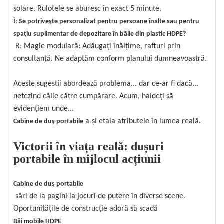
solare. Rulotele se aburesc în exact 5 minute.
Î: Se potrivește personalizat pentru persoane înalte sau pentru
spațiu suplimentar de depozitare în băile din plastic HDPE?
R: Magie modulară: Adăugați înălțime, rafturi prin
consultanță. Ne adaptăm conform planului dumneavoastră.
Aceste sugestii abordează problema... dar ce-ar fi dacă...
netezind căile către cumpărare. Acum, haideți să
evidențiem unde...
a-și etala atributele în lumea reală.
Cabine de duș portabile
Victorii în viața reală: dușuri
portabile în mijlocul acțiunii
Cabine de duș portabile
sări de la pagini la jocuri de putere în diverse scene.
Oportunitățile de construcție adoră să scadă
Băi mobile HDPE