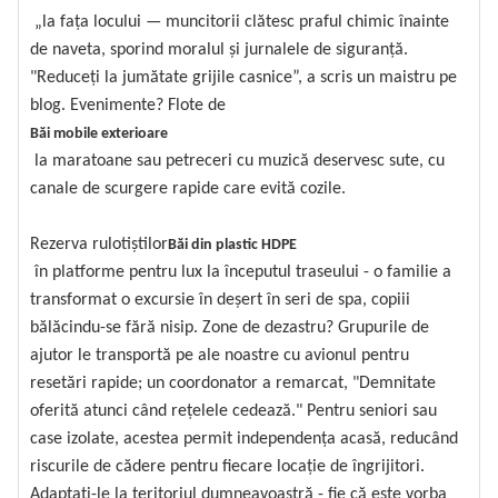
„la fața locului — muncitorii clătesc praful chimic înainte
de naveta, sporind moralul și jurnalele de siguranță.
"Reduceți la jumătate grijile casnice”, a scris un maistru pe
blog. Evenimente? Flote de
Băi mobile exterioare
la maratoane sau petreceri cu muzică deservesc sute, cu
canale de scurgere rapide care evită cozile.
Rezerva rulotiștilor
Băi din plastic HDPE
în platforme pentru lux la începutul traseului - o familie a
transformat o excursie în deșert în seri de spa, copiii
bălăcindu-se fără nisip. Zone de dezastru? Grupurile de
ajutor le transportă pe ale noastre cu avionul pentru
resetări rapide; un coordonator a remarcat, "Demnitate
oferită atunci când rețelele cedează." Pentru seniori sau
case izolate, acestea permit independența acasă, reducând
riscurile de cădere pentru fiecare locație de îngrijitori.
Adaptați-le la teritoriul dumneavoastră - fie că este vorba