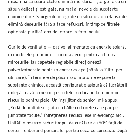
înseamnă că suprafețele elimină murdăria - șterge-le cu un
săpun delicat și ești gata, nu mai ai nevoie de substanțe
chimice dure. Scurgerile integrate cu sifoane autoetanșante
elimină deșeurile fără a face refluxuri, în timp ce filtrele
opționale purifică apa de intrare la fața locului.
Gurile de ventilație — pasive, alimentate cu energie solară,
în modelele premium — circulă aerul pentru a elimina
mirosurile, iar capetele reglabile direcționează
pulverizatoarele pentru a conserva apa (până la 7 litri per
utilizare). În fermele de păsări sau în siturile expuse la
substanțe chimice, această configurație asigură că lucrătorii
îndepărtează temeinic pericolele, reducând la minimum
riscurile pentru piele. Un îngrijitor de seniori mi-a spus:
„Redă demnitatea - gata cu băile cu burete care par pe
jumătate făcute.” Întreținerea redusă iese în evidență aici:
Unitățile noastre reduc timpul de curățare cu 50% față de
corturi, eliberând personalul pentru ceea ce contează. După