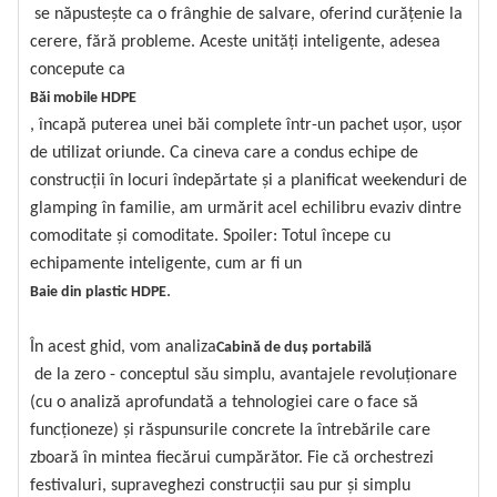
se năpustește ca o frânghie de salvare, oferind curățenie la
cerere, fără probleme. Aceste unități inteligente, adesea
concepute ca
Băi mobile HDPE
, încapă puterea unei băi complete într-un pachet ușor, ușor
de utilizat oriunde. Ca cineva care a condus echipe de
construcții în locuri îndepărtate și a planificat weekenduri de
glamping în familie, am urmărit acel echilibru evaziv dintre
comoditate și comoditate. Spoiler: Totul începe cu
echipamente inteligente, cum ar fi un
.
Baie din plastic HDPE
În acest ghid, vom analiza
Cabină de duș portabilă
de la zero - conceptul său simplu, avantajele revoluționare
(cu o analiză aprofundată a tehnologiei care o face să
funcționeze) și răspunsurile concrete la întrebările care
zboară în mintea fiecărui cumpărător. Fie că orchestrezi
festivaluri, supraveghezi construcții sau pur și simplu