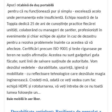
Apuci o
Cabină de duș portabilă
pentru că nu funcționează pur și simplu - excelează acolo
unde permanența este insuficientă. Echipa noastră de la
Toppla dedică 25 de ani de cunoștințe practice fiecărei
unități, colaborând cu manageri de șantier, profesioniști în
evenimente și chiar echipe de ajutor în caz de dezastru
pentru a rezolva problemele înainte ca acestea să vă
afecteze. Certificări precum ISO 9001 și teste riguroase pe
teren ne susțin afirmația: Acestea nu sunt gadgeturi gata
făcute; sunt linii de salvare susținute de autoritate. Vom
dezvălui vedetele - durabilitate, ușurință, igienă și
mobilitate - cu reflectoare tehnologice care dezvăluie magia
inginerească. Credeți-mă, odată ce veți vedea cum fac
echipă HDPE și rototurnarea, vă veți întreba de ce nu toată
lumea folosește un...
.
Baie mobilă în aer liber
Durabilitate antiglonț: Reziliența de neegalat a