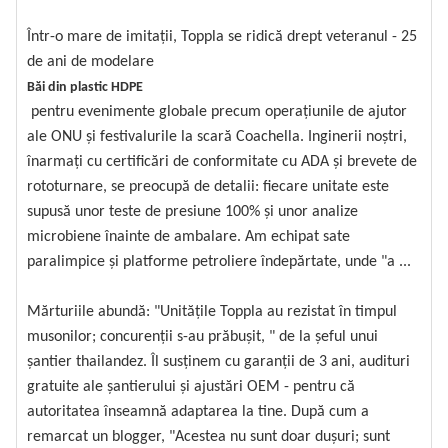
Într-o mare de imitații, Toppla se ridică drept veteranul - 25
de ani de modelare
Băi din plastic HDPE
pentru evenimente globale precum operațiunile de ajutor
ale ONU și festivalurile la scară Coachella. Inginerii noștri,
înarmați cu certificări de conformitate cu ADA și brevete de
rototurnare, se preocupă de detalii: fiecare unitate este
supusă unor teste de presiune 100% și unor analize
microbiene înainte de ambalare. Am echipat sate
paralimpice și platforme petroliere îndepărtate, unde "a ...
Mărturiile abundă: "Unitățile Toppla au rezistat în timpul
musonilor; concurenții s-au prăbușit, " de la șeful unui
șantier thailandez. Îl susținem cu garanții de 3 ani, audituri
gratuite ale șantierului și ajustări OEM - pentru că
autoritatea înseamnă adaptarea la tine. După cum a
remarcat un blogger, "Acestea nu sunt doar dușuri; sunt