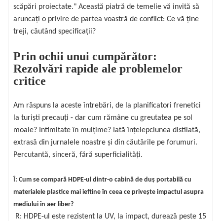
scăpări proiectate." Această piatră de temelie vă invită să
aruncați o privire de partea voastră de conflict: Ce vă ține
treji, căutând specificații?
Prin ochii unui cumpărător:
Rezolvări rapide ale problemelor
critice
Am răspuns la aceste întrebări, de la planificatori frenetici
la turiști precauți - dar cum rămâne cu greutatea pe sol
moale? Intimitate în mulțime? Iată înțelepciunea distilată,
extrasă din jurnalele noastre și din căutările pe forumuri.
Percutantă, sinceră, fără superficialități.
Î: Cum se compară HDPE-ul dintr-o cabină de duș portabilă cu
materialele plastice mai ieftine în ceea ce privește impactul asupra
mediului în aer liber?
R: HDPE-ul este rezistent la UV, la impact, durează peste 15