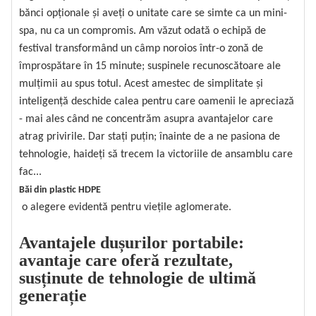
bănci opționale și aveți o unitate care se simte ca un mini-
spa, nu ca un compromis. Am văzut odată o echipă de
festival transformând un câmp noroios într-o zonă de
împrospătare în 15 minute; suspinele recunoscătoare ale
mulțimii au spus totul. Acest amestec de simplitate și
inteligență deschide calea pentru care oamenii le apreciază
- mai ales când ne concentrăm asupra avantajelor care
atrag privirile. Dar stați puțin; înainte de a ne pasiona de
tehnologie, haideți să trecem la victoriile de ansamblu care
fac...
Băi din plastic HDPE
o alegere evidentă pentru viețile aglomerate.
Avantajele dușurilor portabile:
avantaje care oferă rezultate,
susținute de tehnologie de ultimă
generație