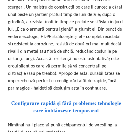
îmbinări - fără puncte slabe prin care să se strecoare
scurgeri. Un maistru de construcții pe care îl cunosc a cărat
unul peste un șantier prăfuit timp de luni de zile; după o
grindină, a rezistat înalt în timp ce prelate se sfâșiau în jurul
lui. „E ca o armură pentru igienă”, a glumit el. Din punct de
vedere ecologic, HDPE strălucește și el - complet reciclabil
și rezistent la coroziune, rezistă de două ori mai mult decât
rivalii din metal sau fibră de sticlă, reducând costurile pe
distanțe lungi. Această rezistență nu este ostentativă; este
eroul silențios care vă permite să vă concentrați pe
distracție (sau pe treabă). Apropo de asta, durabilitatea se
împerechează perfect cu configurări atât de rapide, încât
par magice - haideți să deslușim asta în continuare.
Configurare rapidă și fără probleme: tehnologie
care îmblânzește temporarul
Nimănui nu-i place să pună echipamentul de wrestling la