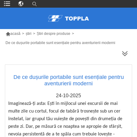

acasă
>
știri
>
Știri despre produse
>
De ce dușurile portabile sunt esențiale pentru aventurierii moderni
MAI MULTE PRODUSE
De ce dușurile portabile sunt esențiale pentru
aventurierii moderni
24-10-2025
Imaginează-ți asta: Ești în mijlocul unei excursii de mai
multe zile cu cortul, focul de tabără trosnește sub un cer
înstelat, iar grupul tău vuiește de povești din drumeția de
peste zi. Dar, pe măsură ce noaptea se apropie de sfârșit,
nevoia persistentă de a te spăla cum trebuie lovește -