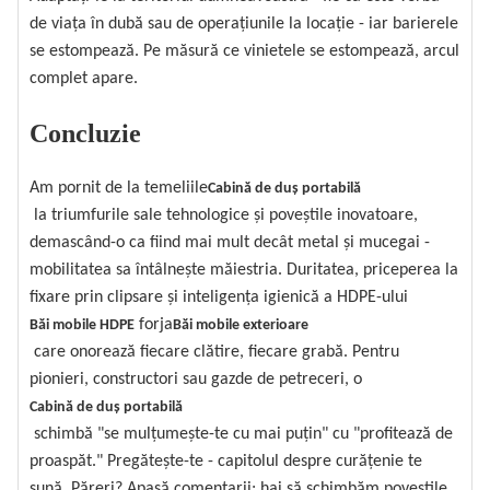
de viața în dubă sau de operațiunile la locație - iar barierele
se estompează. Pe măsură ce vinietele se estompează, arcul
complet apare.
Concluzie
Am pornit de la temeliile
Cabină de duș portabilă
la triumfurile sale tehnologice și poveștile inovatoare,
demascând-o ca fiind mai mult decât metal și mucegai -
mobilitatea sa întâlnește măiestria. Duritatea, priceperea la
fixare prin clipsare și inteligența igienică a HDPE-ului
forja
Băi mobile HDPE
Băi mobile exterioare
care onorează fiecare clătire, fiecare grabă. Pentru
pionieri, constructori sau gazde de petreceri, o
Cabină de duș portabilă
schimbă "se mulțumește-te cu mai puțin" cu "profitează de
proaspăt." Pregătește-te - capitolul despre curățenie te
sună. Păreri? Apasă comentarii; hai să schimbăm poveștile