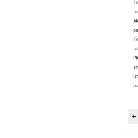
To
sa
Al
pe
To
să
Pl
si
Ut
pa
