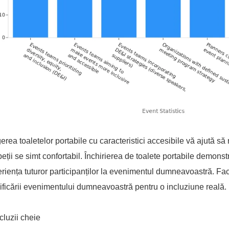
erea toaletelor portabile cu caracteristici accesibile vă ajută să 
eții se simt confortabil. Închirierea de toalete portabile demo
riența tuturor participanților la evenimentul dumneavoastră. Face
ificării evenimentului dumneavoastră pentru o incluziune reală.
luzii cheie