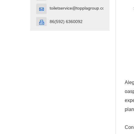
toiletservice@topplagroup.com

86(592) 6360092

Aleg
oasp
expe
plan
Conc