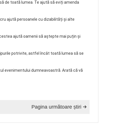
 pasă de toată lumea. Te ajută să eviți amenda
cru ajută persoanele cu dizabilități și alte
. Acestea ajută oamenii să aștepte mai puțin și
purile potrivite, astfel încât toată lumea să se
pectul evenimentului dumneavoastră. Arată că vă
Pagina următoare știri
