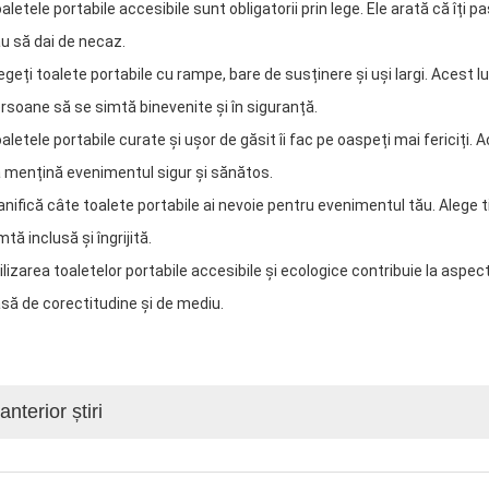
aletele portabile accesibile sunt obligatorii prin lege. Ele arată că îți
u să dai de necaz.
egeți toalete portabile cu rampe, bare de susținere și uși largi. Acest lu
rsoane să se simtă binevenite și în siguranță.
aletele portabile curate și ușor de găsit îi fac pe oaspeți mai fericiți
 mențină evenimentul sigur și sănătos.
anifică câte toalete portabile ai nevoie pentru evenimentul tău. Alege ti
mtă inclusă și îngrijită.
ilizarea toaletelor portabile accesibile și ecologice contribuie la as
să de corectitudine și de mediu.
anterior știri