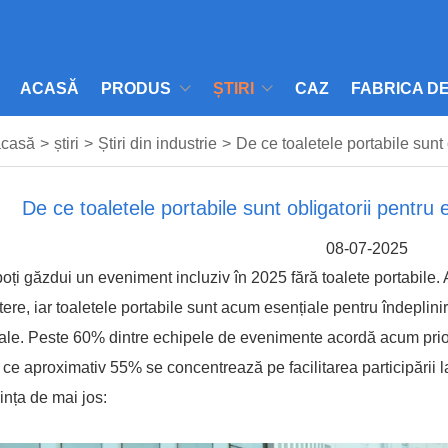
ACASĂ
PRODUS
ȘTIRI
CAZ
FABRICA D
acasă
>
știri
>
Știri din industrie
>
De ce toaletele portabile sunt
De ce toaletele portabile sunt obligatorii pentru
08-07-2025
oți găzdui un eveniment incluziv în 2025 fără toalete portabile. A
tere, iar toaletele portabile sunt acum esențiale pentru îndeplinire
ale.
Peste 60% dintre echipele de evenimente acordă acum prioritat
 ce aproximativ 55% se concentrează pe facilitarea participării 
ința de mai jos: