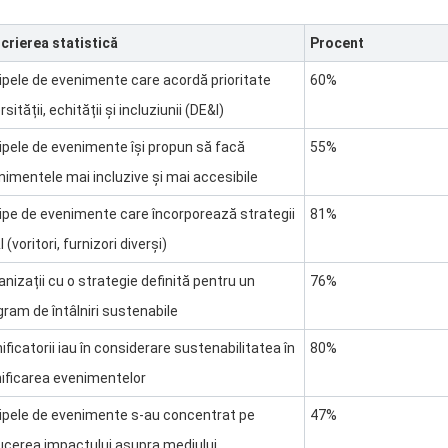
crierea statistică
Procent
ipele de evenimente care acordă prioritate
60%
rsității, echității și incluziunii (DE&I)
ipele de evenimente își propun să facă
55%
nimentele mai incluzive și mai accesibile
ipe de evenimente care încorporează strategii
81%
 (voritori, furnizori diverși)
anizații cu o strategie definită pentru un
76%
gram de întâlniri sustenabile
ificatorii iau în considerare sustenabilitatea în
80%
nificarea evenimentelor
ipele de evenimente s-au concentrat pe
47%
ucerea impactului asupra mediului