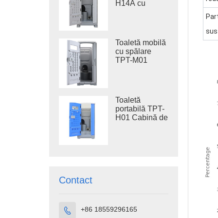
H14A cu
oțel, toaletă de
rezervor de
șantier
Part
apă uzată de
410 l, toaletă
sus
din plastic
Toaletă mobilă
pentru exterior
cu spălare
TPT-M01
pentru
construcții
Toaletă
portabilă TPT-
H01 Cabină de
toaletă
portabilă din
plastic HDPE
Contact
+86 18559296165
