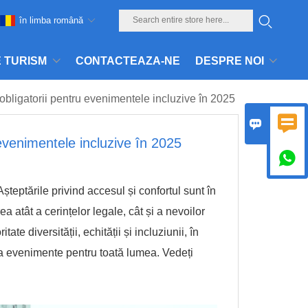
în limba română
E TURISM
CONTACTEAZA-NE
DESPRE NOI
 obligatorii pentru evenimentele incluzive în 2025


 evenimentele incluzive în 2025

șteptările privind accesul și confortul sunt în
a atât a cerințelor legale, cât și a nevoilor
e diversității, echității și incluziunii
, în
la evenimente pentru toată lumea. Vedeți