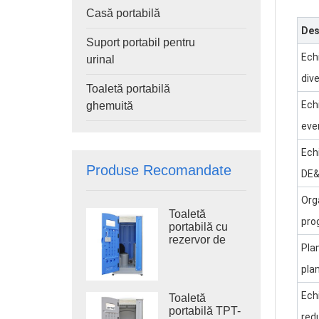
Casă portabilă
Des
Suport portabil pentru
Ech
urinal
dive
Toaletă portabilă
Ech
ghemuită
eve
Ech
Produse Recomandate
DE&I
Org
Toaletă
pro
portabilă cu
rezervor de
Plan
apă uzată TPT-
H14B 410L,
pla
toaletă
portabilă cu
Ech
Toaletă
sistem de
portabilă TPT-
spălare din
red