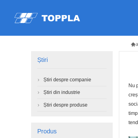

Știri
Știri despre companie

Nu p
Știri din industrie

creș
soci
Știri despre produse

timp
tend
Produs