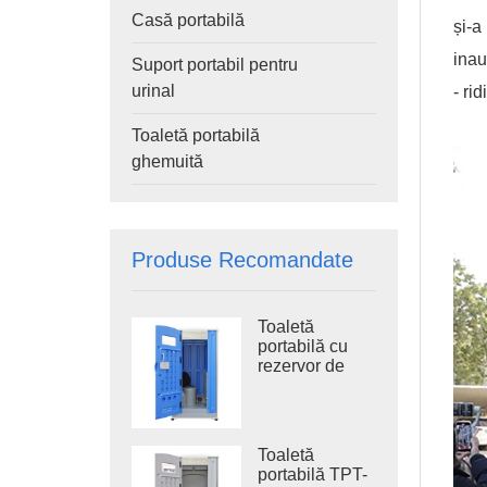
Casă portabilă
și-a
inau
Suport portabil pentru
urinal
- ri
Toaletă portabilă
ghemuită
Produse Recomandate
Toaletă
portabilă cu
rezervor de
apă uzată TPT-
H14B 410L,
toaletă
portabilă cu
Toaletă
sistem de
portabilă TPT-
spălare din