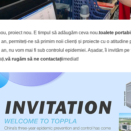
ou, proiect nou. E timpul să adăugăm ceva nou.
toalete portabi
 an, permiteți-ne să primim noii clienți și proiecte cu o atitudin
 an, nu vom mai fi sub controlul epidemiei. Așadar, îi invităm pe t
ați,
vă rugăm să ne contactați
imediat!