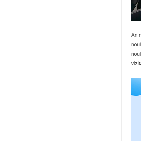
An n
noul
noul
vizit