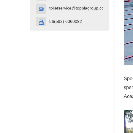
toiletservice@topplagroup.com

86(592) 6360092

Spec
sper
Acea