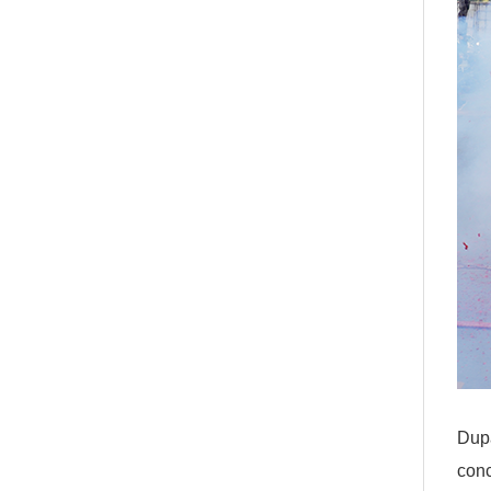
După
conc