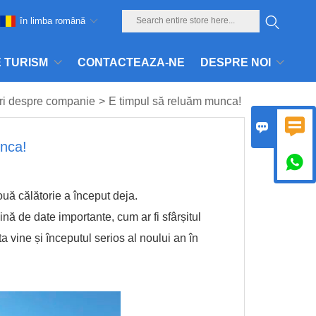
în limba română
E TURISM
CONTACTEAZA-NE
DESPRE NOI
iri despre companie
>
E timpul să reluăm munca!


nca!

ouă călătorie a început deja.
ină de date importante, cum ar fi sfârșitul
vine și începutul serios al noului an în