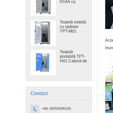
H14A cu
oțel, toaletă de
rezervor de
șantier
apă uzată de
410 l, toaletă
din plastic
Toaletă mobilă
pentru exterior
cu spălare
TPT-M01
pentru
Acom
construcții
munc
Toaletă
portabilă TPT-
H01 Cabină de
toaletă
portabilă din
plastic HDPE
Contact
+86 18559296165
