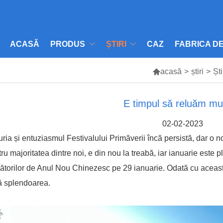
ACASĂ
PRODUS
ȘTIRI
CAZ
FABRICA D

acasă
>
știri
>
Șt
E timpul să reluăm mu
02-02-2023
ria și entuziasmul Festivalului Primăverii încă persistă, dar o n
ru majoritatea dintre noi, e din nou la treabă, iar ianuarie este pl
ătorilor de Anul Nou Chinezesc pe 29 ianuarie. Odată cu aceasta 
ă splendoarea.