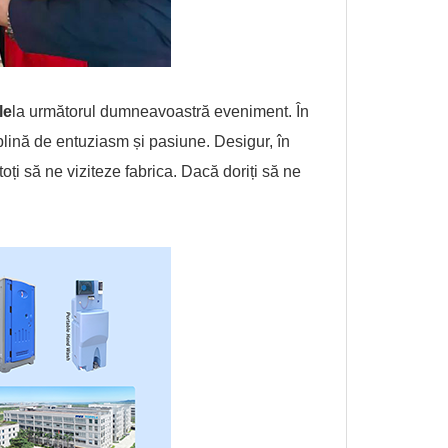
le
la următorul dumneavoastră eveniment. În
e plină de entuziasm și pasiune. Desigur, în
oți să ne viziteze fabrica. Dacă doriți să ne