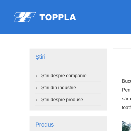
Știri
Știri despre companie

Bucu
Știri din industrie

Pent
sărb
Știri despre produse

toat
Produs