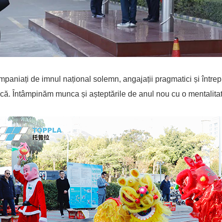
paniați de imnul național solemn, angajații pragmatici și întrepr
ă. Întâmpinăm munca și așteptările de anul nou cu o mentalitate