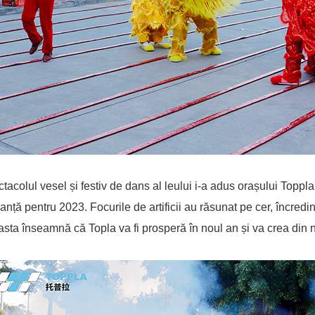
tacolul vesel și festiv de dans al leului i-a adus orașului Topp
anță pentru 2023. Focurile de artificii au răsunat pe cer, încred
sta înseamnă că Topla va fi prosperă în noul an și va crea din no