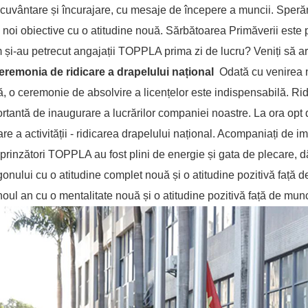
cuvântare și încurajare, cu mesaje de începere a muncii. Sper
 noi obiective cu o atitudine nouă. Sărbătoarea Primăverii este pl
și-au petrecut angajații TOPPLA prima zi de lucru? Veniți să ar
eremonia de ridicare a drapelului național
Odată cu venirea no
, o ceremonie de absolvire a licențelor este indispensabilă. Ri
rtantă de inaugurare a lucrărilor companiei noastre. La ora op
are a activității - ridicarea drapelului național. Acompaniați de i
eprinzători TOPPLA au fost plini de energie și gata de plecare, 
onului cu o atitudine complet nouă și o atitudine pozitivă față
noul an cu o mentalitate nouă și o atitudine pozitivă față de mun