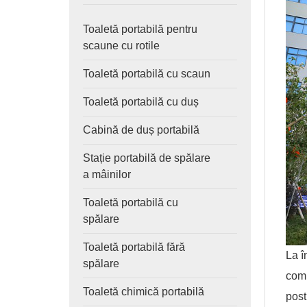
Toaletă portabilă pentru
scaune cu rotile
Toaletă portabilă cu scaun
Toaletă portabilă cu duș
Cabină de duș portabilă
Stație portabilă de spălare
a mâinilor
Toaletă portabilă cu
spălare
Toaletă portabilă fără
La î
spălare
comp
Toaletă chimică portabilă
post