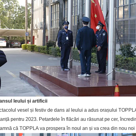
ansul leului și artificii
tacolul vesel și festiv de dans al leului a adus orașului TOPPL
anță pentru 2023. Petardele în flăcări au răsunat pe cer, încre
amnă că TOPPLA va prospera în noul an și va crea din nou noi g