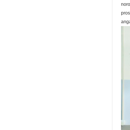
noro
pros
ang