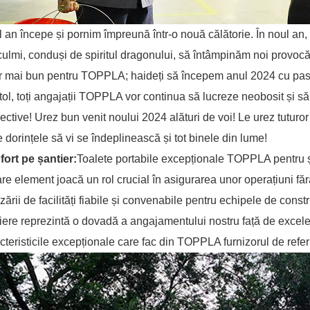
 an începe și pornim împreună într-o nouă călătorie. În noul an,
culmi, conduși de spiritul dragonului, să întâmpinăm noi provocă
or mai bun pentru TOPPLA; haideți să începem anul 2024 cu pasiune
tol, toți angajații TOPPLA vor continua să lucreze neobosit și să
ective! Urez bun venit noului 2024 alături de voi! Le urez tuturo
e dorințele să vi se îndeplinească și tot binele din lume!
ort pe șantier:
Toalete portabile excepționale TOPPLA pentru șa
are element joacă un rol crucial în asigurarea unor operațiuni 
izării de facilități fiabile și convenabile pentru echipele de constr
iere reprezintă o dovadă a angajamentului nostru față de excele
cteristicile excepționale care fac din TOPPLA furnizorul de referi