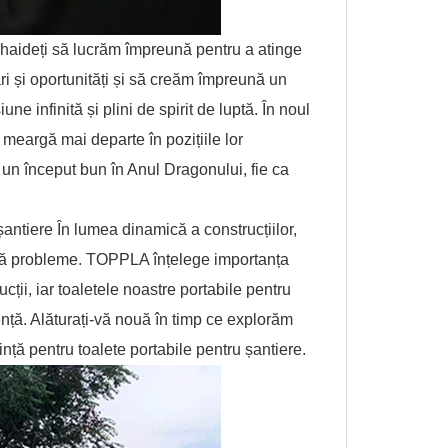
 haideți să lucrăm împreună pentru a atinge
ri și oportunități și să creăm împreună un
 infinită și plini de spirit de luptă. În noul
 meargă mai departe în pozițiile lor
r un început bun în Anul Dragonului, fie ca
ntiere În lumea dinamică a construcțiilor,
fără probleme. TOPPLA înțelege importanța
ucții, iar toaletele noastre portabile pentru
nță. Alăturați-vă nouă în timp ce explorăm
nță pentru toalete portabile pentru șantiere.