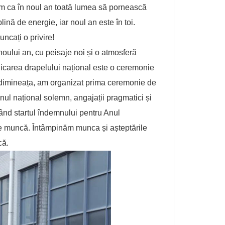
ăm ca în noul an toată lumea să pornească
ină de energie, iar noul an este în toi.
uncați o privire!
ului an, cu peisaje noi și o atmosferă
dicarea drapelului național este o ceremonie
t dimineața, am organizat prima ceremonie de
mnul național solemn, angajații pragmatici și
dând startul îndemnului pentru Anul
 de muncă. Întâmpinăm munca și așteptările
că.