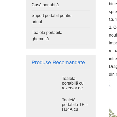
bine
Casă portabilă
spre
Suport portabil pentru
Cum 
urinal
1. C
Toaletă portabilă
nouă
ghemuită
impo
relu
într
Produse Recomandate
Drag
din 
Toaletă
portabilă cu
rezervor de
apă uzată TPT-
H14B 410L,
Toaletă
toaletă
portabilă TPT-
portabilă cu
H14A cu
sistem de
rezervor de
spălare din