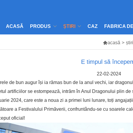
ACASĂ
PRODUS
ȘTIRI
CAZ
FABRICA D

acasă
>
știr
E timpul să începe
22-02-2024
rele de bun augur își ia rămas bun de la anul vechi, iar dragon
tul artificiilor se estompează, intrăm în Anul Dragonului plin de s
uarie 2024, care este a noua zi a primei luni lunare, toți angaj
ătoare a Festivalului Primăverii, confruntându-se cu soarele cal
ceput oficial!