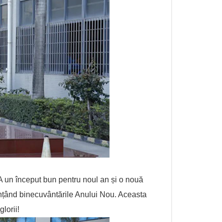
A un început bun pentru noul an și o nouă
dințând binecuvântările Anului Nou. Aceasta
lorii!