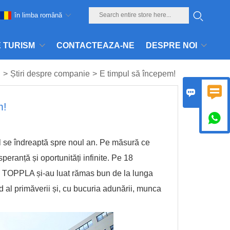
în limba română
E TURISM
CONTACTEAZA-NE
DESPRE NOI
i
>
Știri despre companie
>
E timpul să începem!


m!

ul se îndreaptă spre noul an. Pe măsură ce
peranță și oportunități infinite. Pe 18
ații TOPPLA și-au luat rămas bun de la lunga
d al primăverii și, cu bucuria adunării, munca