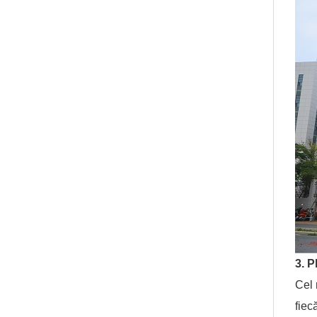
3. P
Cel 
fiec