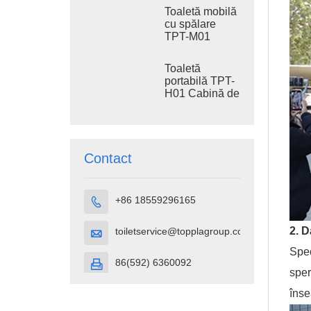
apă uzată de
oțel, toaletă de
Toaletă mobilă
410 l, toaletă
șantier
cu spălare
din plastic
TPT-M01
pentru exterior
pentru
construcții
Toaletă
portabilă TPT-
H01 Cabină de
toaletă
portabilă din
plastic HDPE
Contact
+86 18559296165

2. D
toiletservice@topplagroup.com

Spec
86(592) 6360092

sper
înse