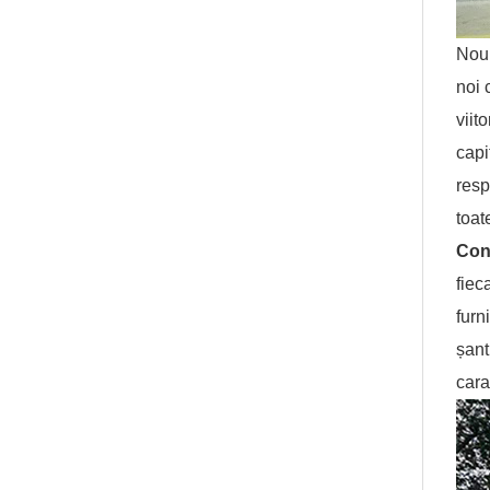
Noul
noi 
viit
capi
resp
toat
Conf
fiec
furn
șant
cara