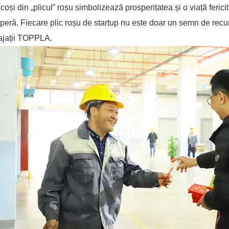
coși din „plicul” roșu simbolizează prosperitatea și o viață fericit
peră. Fiecare plic roșu de startup nu este doar un semn de recunoș
ajații TOPPLA.