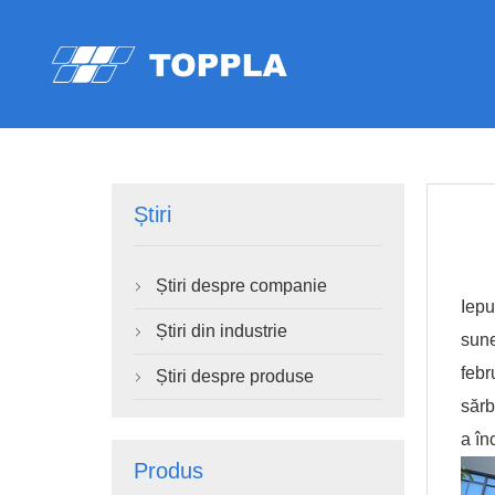
Știri
Știri despre companie

Iepu
Știri din industrie

sune
febr
Știri despre produse

sărb
a în
Produs