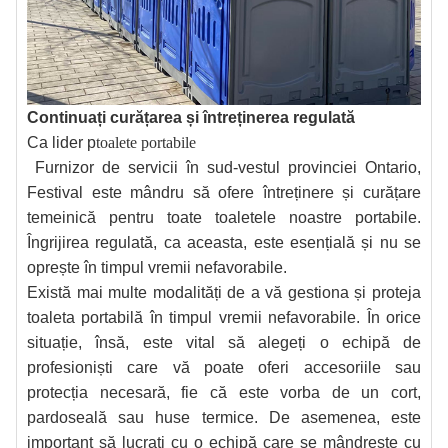
Continuați curățarea și întreținerea regulată
Ca lider p
toalete portabile
Furnizor de servicii în sud-vestul provinciei Ontario,
Festival este mândru să ofere întreținere și curățare
temeinică pentru toate toaletele noastre portabile.
Îngrijirea regulată, ca aceasta, este esențială și nu se
oprește în timpul vremii nefavorabile.
Există mai multe modalități de a vă gestiona și proteja
toaleta portabilă în timpul vremii nefavorabile. În orice
situație, însă, este vital să alegeți o echipă de
profesioniști care vă poate oferi accesoriile sau
protecția necesară, fie că este vorba de un cort,
pardoseală sau huse termice. De asemenea, este
important să lucrați cu o echipă care se mândrește cu