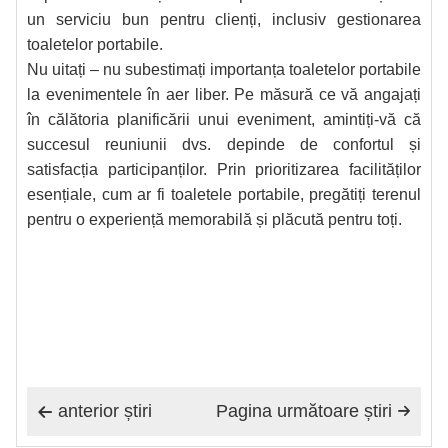
un serviciu bun pentru clienți, inclusiv gestionarea
toaletelor portabile.
Nu uitați – nu subestimați importanța toaletelor portabile
la evenimentele în aer liber. Pe măsură ce vă angajați
în călătoria planificării unui eveniment, amintiți-vă că
succesul reuniunii dvs. depinde de confortul și
satisfacția participanților. Prin prioritizarea facilităților
esențiale, cum ar fi toaletele portabile, pregătiți terenul
pentru o experiență memorabilă și plăcută pentru toți.
anterior știri
Pagina următoare știri

