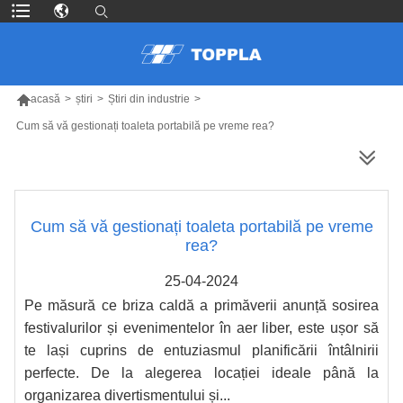

acasă
>
știri
>
Știri din industrie
>
Cum să vă gestionați toaleta portabilă pe vreme rea?
MAI MULTE PRODUSE
Cum să vă gestionați toaleta portabilă pe vreme
rea?
25-04-2024
Pe măsură ce briza caldă a primăverii anunță sosirea
festivalurilor și evenimentelor în aer liber, este ușor să
te lași cuprins de entuziasmul planificării întâlnirii
perfecte. De la alegerea locației ideale până la
organizarea divertismentului și...