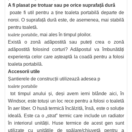
A fi plasat pe trotuar sau pe orice suprafață dură
poate fi util pentru a ține toaleta portabilă departe de
noroi. O suprafață dură este, de asemenea, mai stabilă
pentru toaletă.
toalete portabile
, mai ales în timpul ploilor.
Există o zonă adăpostită sau puteți crea o zonă
adăpostită folosind corturi? Adăpostul va îmbunătăți
experiența celor care așteaptă la coadă pentru a folosi
toaleta portabilă.
Accesorii utile
Șantierele de construcții utilizează adesea p
toalete portabile
tot timpul anului și, deși avem ierni blânde aici, în
Windsor, este totuși un loc rece pentru a folosi o toaletă
în aer liber. O husă termică încălzită, însă, este o soluție
ideală. Este ca o „strat” termic care include un radiator
în interiorul unității. Huse termice de acest gen sunt
utilizate cu unitățile de spălare/chiuvetă pentru a