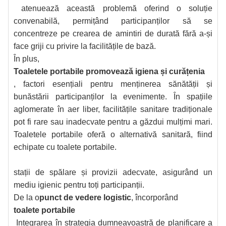
atenuează această problemă oferind o soluție
convenabilă, permițând participanților să se
concentreze pe crearea de amintiri de durată fără a-și
face griji cu privire la facilitățile de bază.
În plus,
Toaletele portabile promovează igiena și curățenia
, factori esențiali pentru menținerea sănătății și
bunăstării participanților la evenimente. În spațiile
aglomerate în aer liber, facilitățile sanitare tradiționale
pot fi rare sau inadecvate pentru a găzdui mulțimi mari.
Toaletele portabile oferă o alternativă sanitară, fiind
echipate cu toalete portabile.
stații de spălare și provizii adecvate, asigurând un
mediu igienic pentru toți participanții.
De la o
punct de vedere logistic
, încorporând
toalete portabile
Integrarea în strategia dumneavoastră de planificare a