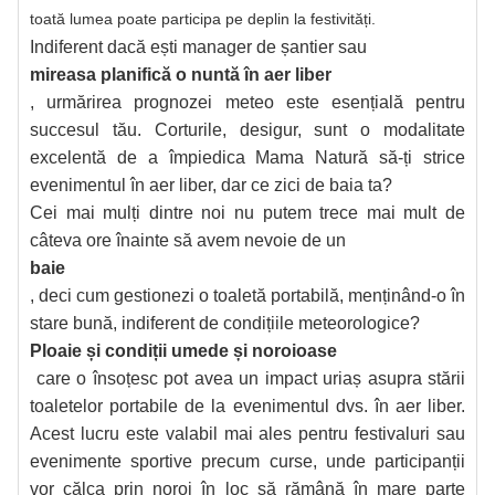
toată lumea poate participa pe deplin la festivități.
Indiferent dacă ești manager de șantier sau
mireasa planifică o nuntă în aer liber
, urmărirea prognozei meteo este esențială pentru
succesul tău. Corturile, desigur, sunt o modalitate
excelentă de a împiedica Mama Natură să-ți strice
evenimentul în aer liber, dar ce zici de baia ta?
Cei mai mulți dintre noi nu putem trece mai mult de
câteva ore înainte să avem nevoie de un
baie
, deci cum gestionezi o toaletă portabilă, menținând-o în
stare bună, indiferent de condițiile meteorologice?
Ploaie și condiții umede și noroioase
care o însoțesc pot avea un impact uriaș asupra stării
toaletelor portabile de la evenimentul dvs. în aer liber.
Acest lucru este valabil mai ales pentru festivaluri sau
evenimente sportive precum curse, unde participanții
vor călca prin noroi în loc să rămână în mare parte