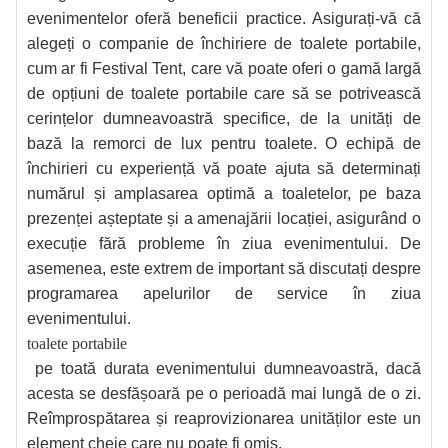
evenimentelor oferă beneficii practice. Asigurați-vă că
alegeți o companie de închiriere de toalete portabile,
cum ar fi Festival Tent, care vă poate oferi o gamă largă
de opțiuni de toalete portabile care să se potrivească
cerințelor dumneavoastră specifice, de la unități de
bază la remorci de lux pentru toalete. O echipă de
închirieri cu experiență vă poate ajuta să determinați
numărul și amplasarea optimă a toaletelor, pe baza
prezenței așteptate și a amenajării locației, asigurând o
execuție fără probleme în ziua evenimentului. De
asemenea, este extrem de important să discutați despre
programarea apelurilor de service în ziua
evenimentului.
toalete portabile
pe toată durata evenimentului dumneavoastră, dacă
acesta se desfășoară pe o perioadă mai lungă de o zi.
Reîmprospătarea și reaprovizionarea unităților este un
element cheie care nu poate fi omis.