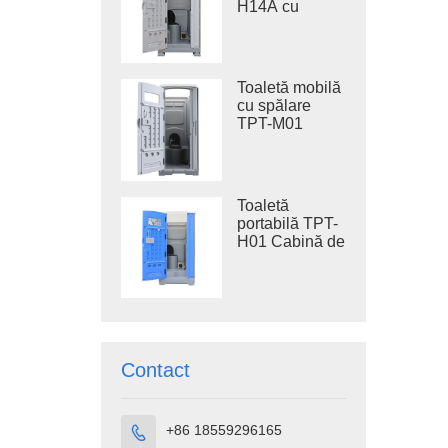
H14A cu
oțel, toaletă de
rezervor de
șantier
apă uzată de
410 l, toaletă
din plastic
Toaletă mobilă
pentru exterior
cu spălare
TPT-M01
pentru
construcții
Toaletă
portabilă TPT-
H01 Cabină de
toaletă
portabilă din
plastic HDPE
Contact
+86 18559296165
