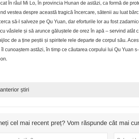
cat în râul Mi Lo, în provincia Hunan de astăzi, ca formă de prote
nd vestea despre această tragică încercare, sătenii au luat bărci 
cerca să-l salveze pe Qu Yuan, dar eforturile lor au fost zadarni
cu vâslele și să arunce găluștele de orez în apă – servind atât c
ijloc de a ține peștii și spiritele rele departe de corpul său. Ac
 îl cunoaștem astăzi, în timp ce căutarea corpului lui Qu Yuan s-
gon.
anterior știri
neți cel mai recent preț? Vom răspunde cât mai cur