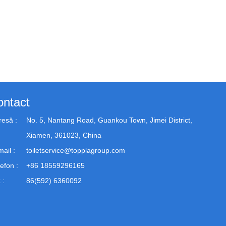
ontact
resă :
No. 5, Nantang Road, Guankou Town, Jimei District,
Xiamen, 361023, China
ail :
toiletservice@topplagroup.com
efon :
+86 18559296165
 :
86(592) 6360092