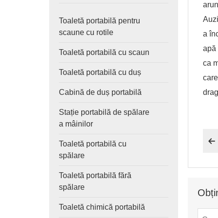
arun
Auzi
Toaletă portabilă pentru
scaune cu rotile
a în
apă 
Toaletă portabilă cu scaun
ca m
Toaletă portabilă cu duș
care
dra
Cabină de duș portabilă
Stație portabilă de spălare
a mâinilor

Toaletă portabilă cu
spălare
Toaletă portabilă fără
spălare
Obți
Toaletă chimică portabilă