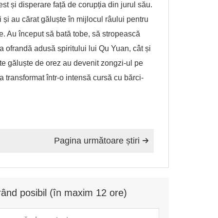
st și disperare față de corupția din jurul său.
și au cărat găluște în mijlocul râului pentru
ce. Au început să bată tobe, să stropească
a ofrandă adusă spiritului lui Qu Yuan, cât și
este găluște de orez au devenit zongzi-ul pe
a transformat într-o intensă cursă cu bărci-
Pagina următoare știri

ând posibil (în maxim 12 ore)