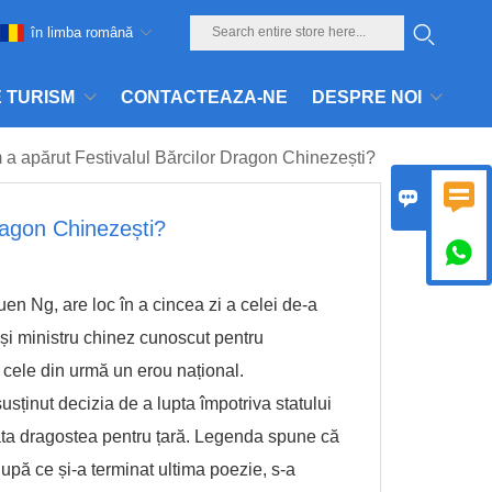
în limba română
E TURISM
CONTACTEAZA-NE
DESPRE NOI
a apărut Festivalul Bărcilor Dragon Chinezești?


ragon Chinezești?

en Ng, are loc în a cincea zi a celei de-a
și ministru chinez cunoscut pentru
în cele din urmă un erou național.
usținut decizia de a lupta împotriva statului
 arăta dragostea pentru țară. Legenda spune că
upă ce și-a terminat ultima poezie, s-a