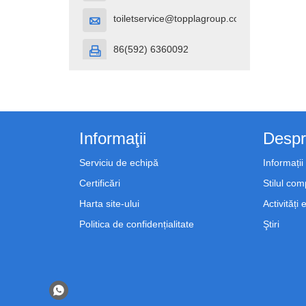
toiletservice@topplagroup.com

86(592) 6360092

Informaţii
Despr
Serviciu de echipă
Informați
Certificări
Stilul com
Harta site-ului
Activități
Politica de confidențialitate
Ştiri
