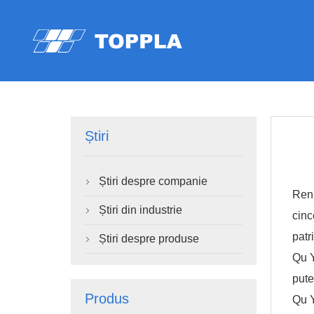
Știri
Știri despre companie

Renu
Știri din industrie

cinc
patr
Știri despre produse

Qu Y
pute
Produs
Qu Y