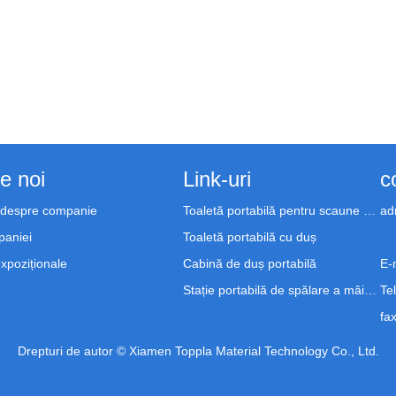
e noi
Link-uri
c
i despre companie
Toaletă portabilă pentru scaune cu rotile
ad
paniei
Toaletă portabilă cu duș
 expoziționale
Cabină de duș portabilă
E-m
Stație portabilă de spălare a mâinilor
Tel
fax
Drepturi de autor © Xiamen Toppla Material Technology Co., Ltd.