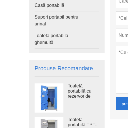
Casă portabilă
Suport portabil pentru
urinal
Toaletă portabilă
ghemuită
Produse Recomandate
Toaletă
portabilă cu
rezervor de
apă uzată TPT-
pre
H14B 410L,
toaletă
portabilă cu
Toaletă
sistem de
portabilă TPT-
spălare din