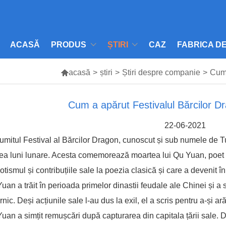
ACASĂ
PRODUS
ȘTIRI
CAZ
FABRICA D

acasă
>
știri
>
Știri despre companie
>
Cum 
Cum a apărut Festivalul Bărcilor D
22-06-2021
mitul Festival al Bărcilor Dragon, cunoscut și sub numele de Tu
ea luni lunare. Acesta comemorează moartea lui Qu Yuan, poet 
iotismul și contribuțiile sale la poezia clasică și care a devenit 
uan a trăit în perioada primelor dinastii feudale ale Chinei și a s
rnic. Deși acțiunile sale l-au dus la exil, el a scris pentru a-și
uan a simțit remușcări după capturarea din capitala țării sale. D