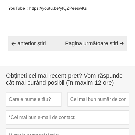
YouTube
：https://youtu.be/yfQZPeeswKs
anterior știri
Pagina următoare știri


Obțineți cel mai recent preț? Vom răspunde
cât mai curând posibil (în maxim 12 ore)