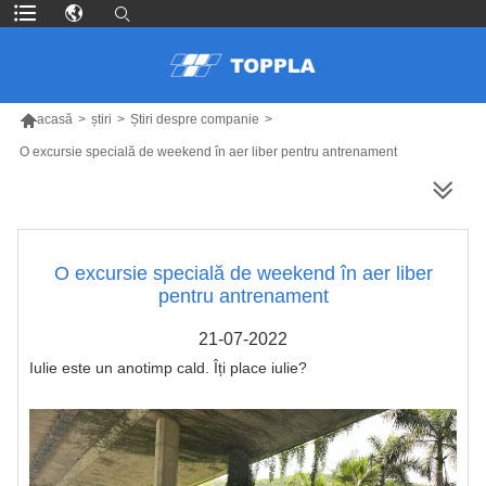

acasă
>
știri
>
Știri despre companie
>
O excursie specială de weekend în aer liber pentru antrenament
MAI MULTE PRODUSE
O excursie specială de weekend în aer liber
pentru antrenament
21-07-2022
Iulie este un anotimp cald. Îți place iulie?