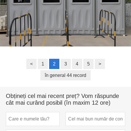
<
1
2
3
4
5
>
în general 44 record
Obțineți cel mai recent preț? Vom răspunde
cât mai curând posibil (în maxim 12 ore)