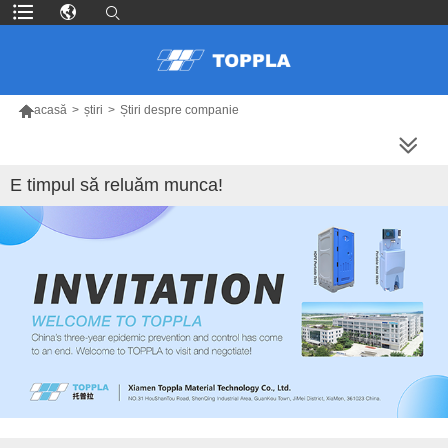

acasă
>
știri
>
Știri despre companie
MAI MULTE PRODUSE
E timpul să reluăm munca!